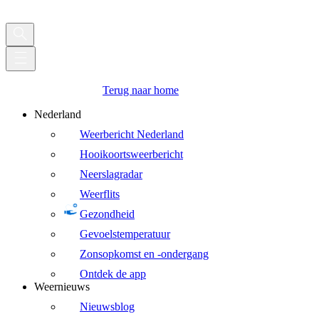
Terug naar home
Nederland
Weerbericht Nederland
Hooikoortsweerbericht
Neerslagradar
Weerflits
Gezondheid
Gevoelstemperatuur
Zonsopkomst en -ondergang
Ontdek de app
Weernieuws
Nieuwsblog