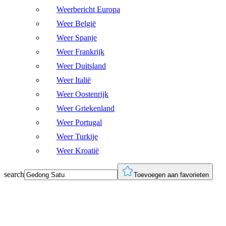
Weerbericht Europa
Weer België
Weer Spanje
Weer Frankrijk
Weer Duitsland
Weer Italië
Weer Oostenrijk
Weer Griekenland
Weer Portugal
Weer Turkije
Weer Kroatië
search
Toevoegen aan favorieten