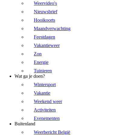
Weervideo's
Nieuwsbrief
Hooikoorts
Maandverwachting
Feestdagen
Vakantieweer
Zon
Energie
Tuinieren
Wat ga je doen?
Wintersport
Vakantie
Weekend weer
Activiteiten
Evenementen
Buitenland
Weerbericht België