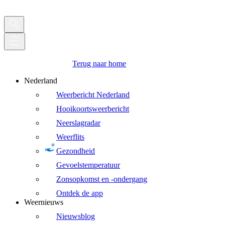
Terug naar home
Nederland
Weerbericht Nederland
Hooikoortsweerbericht
Neerslagradar
Weerflits
Gezondheid
Gevoelstemperatuur
Zonsopkomst en -ondergang
Ontdek de app
Weernieuws
Nieuwsblog