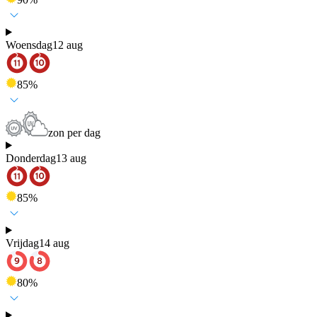
Woensdag
12 aug
85
%
zon per dag
Donderdag
13 aug
85
%
Vrijdag
14 aug
80
%