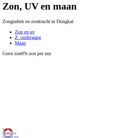
Zon, UV en maan
Zongrafiek en zonkracht in Dongkal
Zon en uv
Z. ondergang
Maan
Geen zon
0% zon per uur
Nu
Weinig zon
Geregeld zon