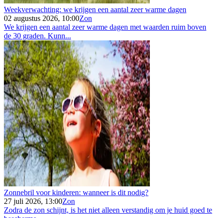
Weekverwachting: we krijgen een aantal zeer warme dagen
02 augustus 2026, 10:00
Zon
We krijgen een aantal zeer warme dagen met waarden ruim boven
de 30 graden. Kunn...
Zonnebril voor kinderen: wanneer is dit nodig?
27 juli 2026, 13:00
Zon
Zodra de zon schijnt, is het niet alleen verstandig om je huid goed te