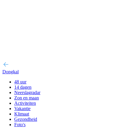
Dongkal
48 uur
14 dagen
Neerslagradar
Zon en maan
Activiteiten
Vakantie
Klimaat
Gezondheid
Foto's