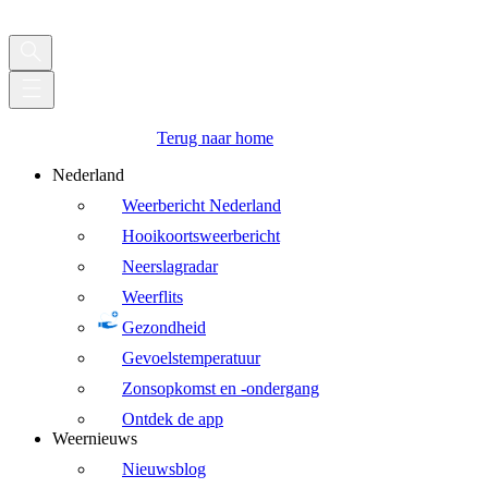
Terug naar home
Nederland
Weerbericht Nederland
Hooikoortsweerbericht
Neerslagradar
Weerflits
Gezondheid
Gevoelstemperatuur
Zonsopkomst en -ondergang
Ontdek de app
Weernieuws
Nieuwsblog