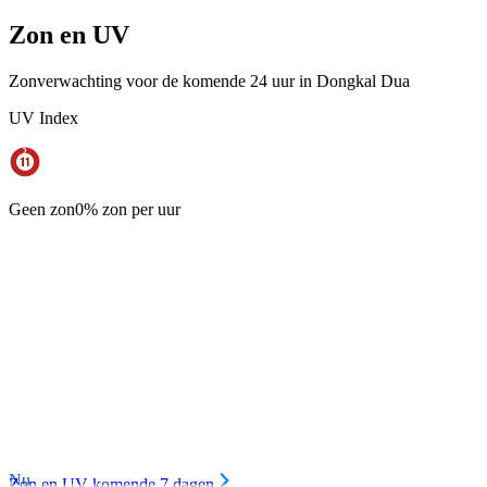
Zon en UV
Zonverwachting voor de komende 24 uur in Dongkal Dua
UV Index
Geen zon
0% zon per uur
Nu
Zon en UV komende 7 dagen