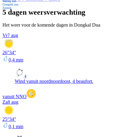
Weinig zon
Geregeld zon
Zonnig
5 dagen weersverwachting
Het weer voor de komende dagen in Dongkal Dua
Vr
7 aug
26
°
34
°
0,4
mm
4
Wind vanuit noordnoordoost, 4 beaufort.
vanuit NNO
Za
8 aug
25
°
34
°
0,1
mm