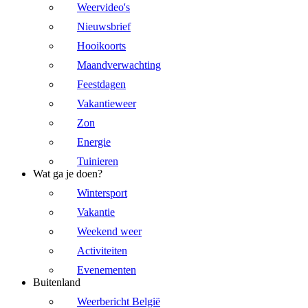
Weervideo's
Nieuwsbrief
Hooikoorts
Maandverwachting
Feestdagen
Vakantieweer
Zon
Energie
Tuinieren
Wat ga je doen?
Wintersport
Vakantie
Weekend weer
Activiteiten
Evenementen
Buitenland
Weerbericht België