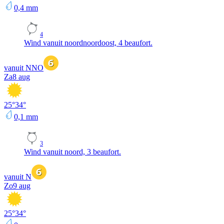
0,4
mm
4
Wind vanuit noordnoordoost, 4 beaufort.
vanuit NNO
Za
8 aug
25
°
34
°
0,1
mm
3
Wind vanuit noord, 3 beaufort.
vanuit N
Zo
9 aug
25
°
34
°