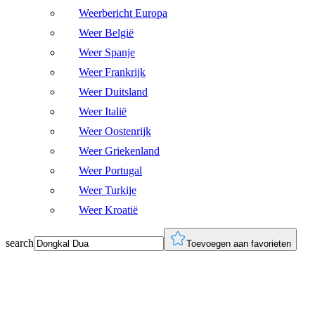
Weerbericht Europa
Weer België
Weer Spanje
Weer Frankrijk
Weer Duitsland
Weer Italië
Weer Oostenrijk
Weer Griekenland
Weer Portugal
Weer Turkije
Weer Kroatië
search
Toevoegen aan favorieten