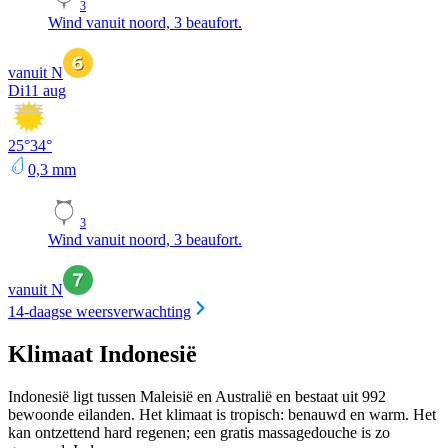
3
Wind vanuit noord, 3 beaufort.
vanuit N
Di
11 aug
25
°
34
°
0,3
mm
3
Wind vanuit noord, 3 beaufort.
vanuit N
14-daagse weersverwachting
Klimaat Indonesië
Indonesië ligt tussen Maleisië en Australië en bestaat uit 992
bewoonde eilanden. Het klimaat is tropisch: benauwd en warm. Het
kan ontzettend hard regenen; een gratis massagedouche is zo