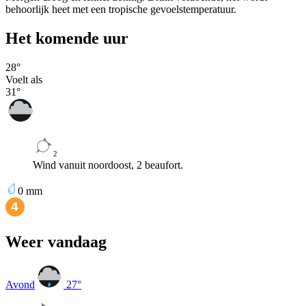
behoorlijk heet met een tropische gevoelstemperatuur.
Het komende uur
28
°
Voelt als
31
°
2
Wind vanuit noordoost, 2 beaufort.
0
mm
Weer vandaag
Avond
27
°