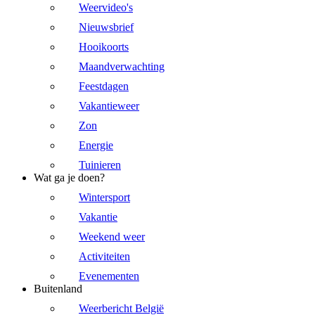
Weervideo's
Nieuwsbrief
Hooikoorts
Maandverwachting
Feestdagen
Vakantieweer
Zon
Energie
Tuinieren
Wat ga je doen?
Wintersport
Vakantie
Weekend weer
Activiteiten
Evenementen
Buitenland
Weerbericht België