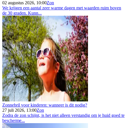
02 augustus 2026, 10:00
Zon
We krijgen een aantal zeer warme dagen met waarden ruim boven
de 30 graden. Kunn...
Zonnebril voor kinderen: wanneer is dit nodig?
27 juli 2026, 13:00
Zon
Zodra de zon schijnt, is het niet alleen verstandig om je huid goed te
bescherme...