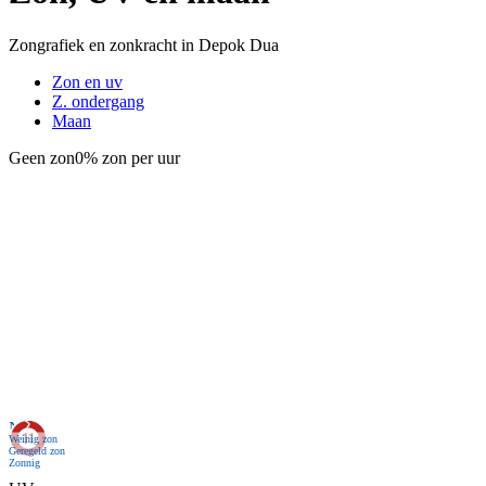
Zongrafiek en zonkracht in Depok Dua
Zon en uv
Z. ondergang
Maan
Geen zon
0% zon per uur
Nu
Weinig zon
Geregeld zon
Zonnig