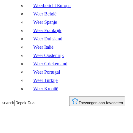
Weerbericht Europa
Weer België
Weer Spanje
Weer Frankrijk
Weer Duitsland
Weer Italië
Weer Oostenrijk
Weer Griekenland
Weer Portugal
Weer Turkije
Weer Kroatië
search
Toevoegen aan favorieten