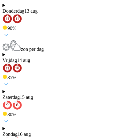
Donderdag
13 aug
90
%
zon per dag
Vrijdag
14 aug
85
%
Zaterdag
15 aug
80
%
Zondag
16 aug