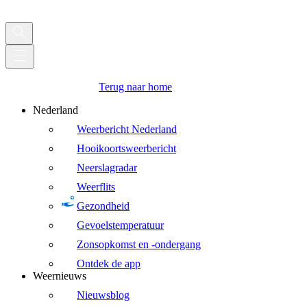
Terug naar home
Nederland
Weerbericht Nederland
Hooikoortsweerbericht
Neerslagradar
Weerflits
Gezondheid
Gevoelstemperatuur
Zonsopkomst en -ondergang
Ontdek de app
Weernieuws
Nieuwsblog