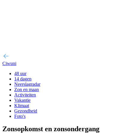
Ciwuni
48 uur
14 dagen
Neerslagradar
Zon en maan
Activiteiten
Vakantie
Klimaat
Gezondheid
Foto's
Zonsopkomst en zonsondergang