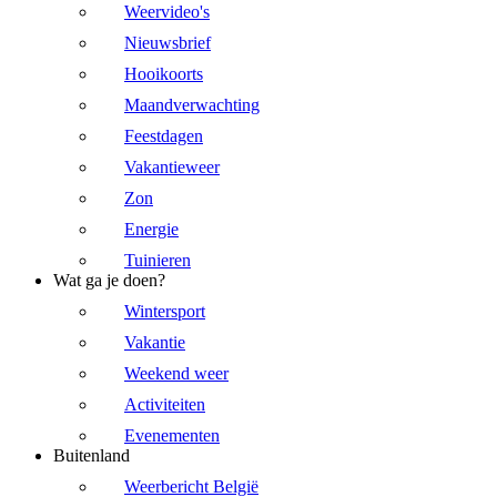
Weervideo's
Nieuwsbrief
Hooikoorts
Maandverwachting
Feestdagen
Vakantieweer
Zon
Energie
Tuinieren
Wat ga je doen?
Wintersport
Vakantie
Weekend weer
Activiteiten
Evenementen
Buitenland
Weerbericht België