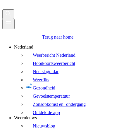
Terug naar home
Nederland
Weerbericht Nederland
Hooikoortsweerbericht
Neerslagradar
Weerflits
Gezondheid
Gevoelstemperatuur
Zonsopkomst en -ondergang
Ontdek de app
Weernieuws
Nieuwsblog