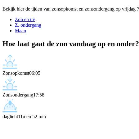
Bekijk hier de tijden van zonsopkomst en zonsondergang op vrijdag 
Zon en uv
Z. ondergang
Maan
Hoe laat gaat de zon vandaag op en onder?
Zonsopkomst
06:05
Zonsondergang
17:58
daglicht
11u en 52 min