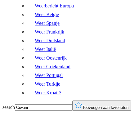
Weerbericht Europa
Weer België
Weer Spanje
Weer Frankrijk
Weer Duitsland
Weer Italië
Weer Oostenrijk
Weer Griekenland
Weer Portugal
Weer Turkije
Weer Kroatië
search
Toevoegen aan favorieten