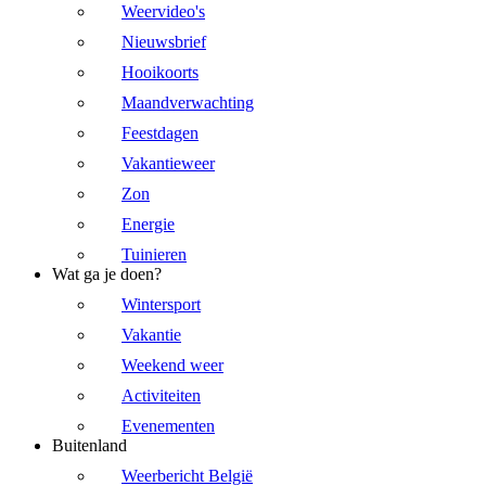
Weervideo's
Nieuwsbrief
Hooikoorts
Maandverwachting
Feestdagen
Vakantieweer
Zon
Energie
Tuinieren
Wat ga je doen?
Wintersport
Vakantie
Weekend weer
Activiteiten
Evenementen
Buitenland
Weerbericht België