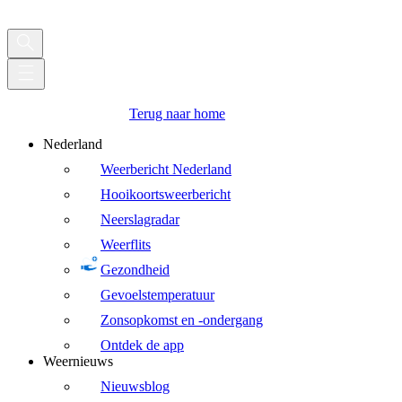
Terug naar home
Nederland
Weerbericht Nederland
Hooikoortsweerbericht
Neerslagradar
Weerflits
Gezondheid
Gevoelstemperatuur
Zonsopkomst en -ondergang
Ontdek de app
Weernieuws
Nieuwsblog