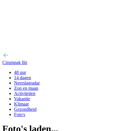
Cirumpak Ilir
48 uur
14 dagen
Neerslagradar
Zon en maan
Activiteiten
Vakantie
Klimaat
Gezondheid
Foto's
Foto's laden...