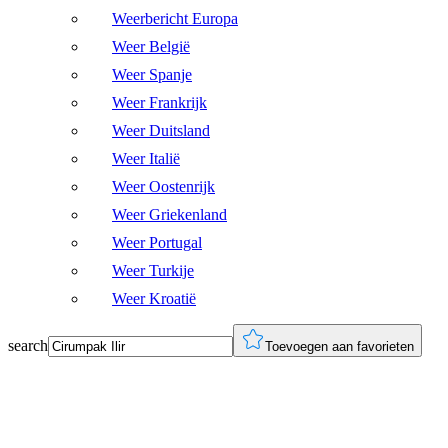
Weerbericht Europa
Weer België
Weer Spanje
Weer Frankrijk
Weer Duitsland
Weer Italië
Weer Oostenrijk
Weer Griekenland
Weer Portugal
Weer Turkije
Weer Kroatië
search
Toevoegen aan favorieten