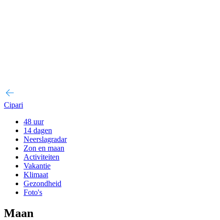
Cipari
48 uur
14 dagen
Neerslagradar
Zon en maan
Activiteiten
Vakantie
Klimaat
Gezondheid
Foto's
Maan