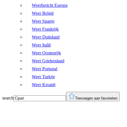
Weerbericht Europa
Weer België
Weer Spanje
Weer Frankrijk
Weer Duitsland
Weer Italië
Weer Oostenrijk
Weer Griekenland
Weer Portugal
Weer Turkije
Weer Kroatië
search
Toevoegen aan favorieten