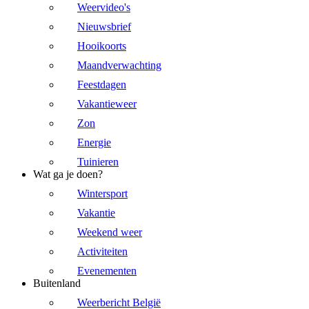
Weervideo's
Nieuwsbrief
Hooikoorts
Maandverwachting
Feestdagen
Vakantieweer
Zon
Energie
Tuinieren
Wat ga je doen?
Wintersport
Vakantie
Weekend weer
Activiteiten
Evenementen
Buitenland
Weerbericht België