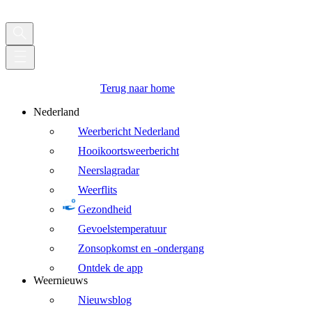
Terug naar home
Nederland
Weerbericht Nederland
Hooikoortsweerbericht
Neerslagradar
Weerflits
Gezondheid
Gevoelstemperatuur
Zonsopkomst en -ondergang
Ontdek de app
Weernieuws
Nieuwsblog