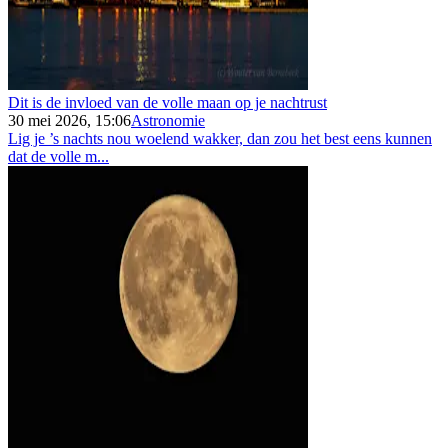
Dit is de invloed van de volle maan op je nachtrust
30 mei 2026, 15:06
Astronomie
Lig je ’s nachts nou woelend wakker, dan zou het best eens kunnen
dat de volle m...