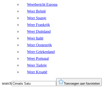
Weerbericht Europa
Weer België
Weer Spanje
Weer Frankrijk
Weer Duitsland
Weer Italië
Weer Oostenrijk
Weer Griekenland
Weer Portugal
Weer Turkije
Weer Kroatië
search
Toevoegen aan favorieten