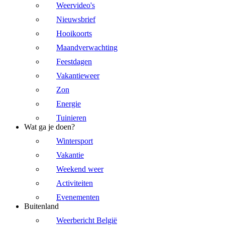
Weervideo's
Nieuwsbrief
Hooikoorts
Maandverwachting
Feestdagen
Vakantieweer
Zon
Energie
Tuinieren
Wat ga je doen?
Wintersport
Vakantie
Weekend weer
Activiteiten
Evenementen
Buitenland
Weerbericht België