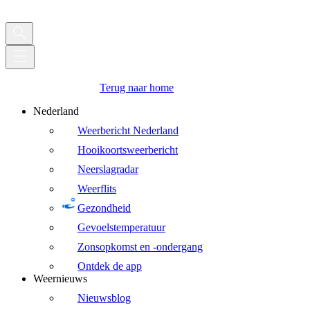
Terug naar home
Nederland
Weerbericht Nederland
Hooikoortsweerbericht
Neerslagradar
Weerflits
Gezondheid
Gevoelstemperatuur
Zonsopkomst en -ondergang
Ontdek de app
Weernieuws
Nieuwsblog