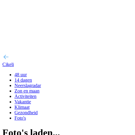
Cikeli
48 uur
14 dagen
Neerslagradar
Zon en maan
Activiteiten
Vakantie
Klimaat
Gezondheid
Foto's
Foto's laden...