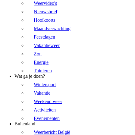
Weervideo's
Nieuwsbrief
Hooikoorts
Maandverwachting
Feestdagen
Vakantieweer
Zon
Energie
Tuinieren
Wat ga je doen?
Wintersport
Vakantie
Weekend weer
Activiteiten
Evenementen
Buitenland
Weerbericht België