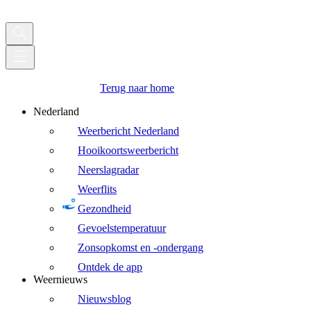
Terug naar home
Nederland
Weerbericht Nederland
Hooikoortsweerbericht
Neerslagradar
Weerflits
Gezondheid
Gevoelstemperatuur
Zonsopkomst en -ondergang
Ontdek de app
Weernieuws
Nieuwsblog