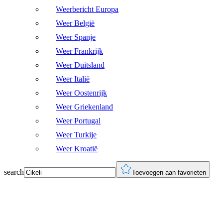
Weerbericht Europa
Weer België
Weer Spanje
Weer Frankrijk
Weer Duitsland
Weer Italië
Weer Oostenrijk
Weer Griekenland
Weer Portugal
Weer Turkije
Weer Kroatië
search
Toevoegen aan favorieten