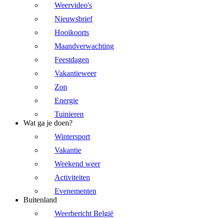
Weervideo's
Nieuwsbrief
Hooikoorts
Maandverwachting
Feestdagen
Vakantieweer
Zon
Energie
Tuinieren
Wat ga je doen?
Wintersport
Vakantie
Weekend weer
Activiteiten
Evenementen
Buitenland
Weerbericht België