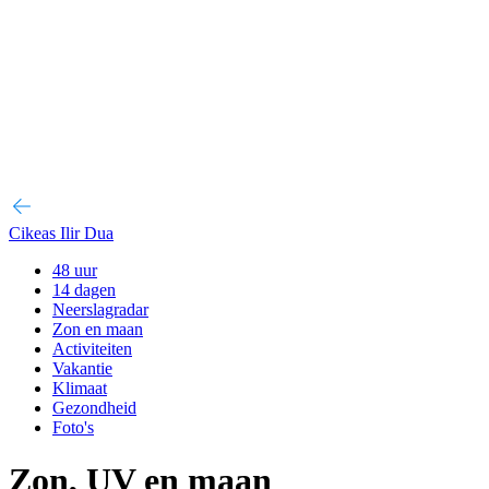
Cikeas Ilir Dua
48 uur
14 dagen
Neerslagradar
Zon en maan
Activiteiten
Vakantie
Klimaat
Gezondheid
Foto's
Zon, UV en maan