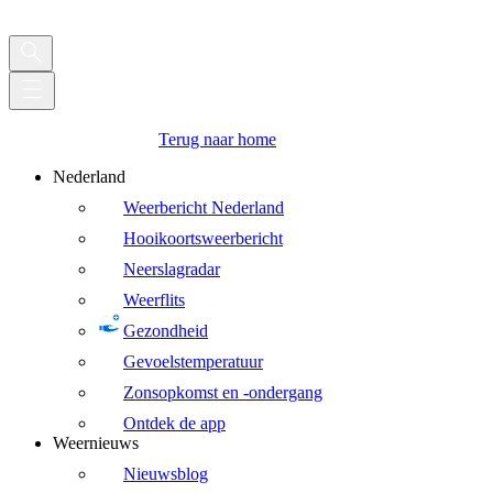
Terug naar home
Nederland
Weerbericht Nederland
Hooikoortsweerbericht
Neerslagradar
Weerflits
Gezondheid
Gevoelstemperatuur
Zonsopkomst en -ondergang
Ontdek de app
Weernieuws
Nieuwsblog