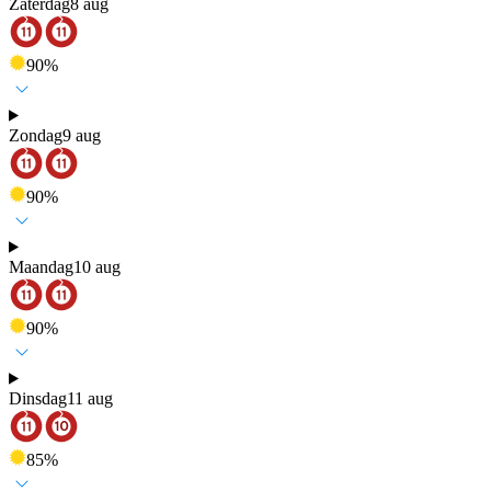
Zaterdag
8 aug
90
%
Zondag
9 aug
90
%
Maandag
10 aug
90
%
Dinsdag
11 aug
85
%