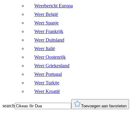
Weerbericht Europa
Weer België
Weer Spanje
Weer Frankrijk
Weer Duitsland
Weer Italië
Weer Oostenrijk
Weer Griekenland
Weer Portugal
Weer Turkije
Weer Kroatië
search
Toevoegen aan favorieten