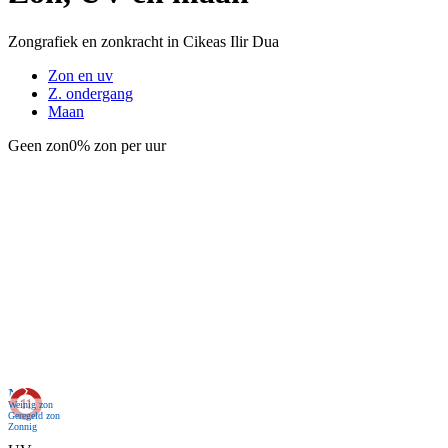
Zongrafiek en zonkracht in Cikeas Ilir Dua
Zon en uv
Z. ondergang
Maan
Geen zon
0% zon per uur
Nu
Weinig zon
Geregeld zon
Zonnig