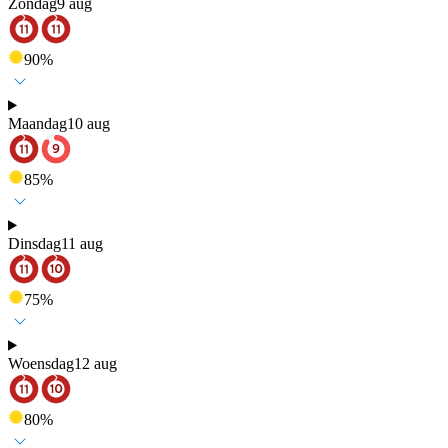
Zondag
9 aug
90
%
Maandag
10 aug
85
%
Dinsdag
11 aug
75
%
Woensdag
12 aug
80
%