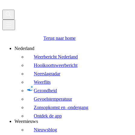
Terug naar home
Nederland
Weerbericht Nederland
Hooikoortsweerbericht
Neerslagradar
Weerflits
Gezondheid
Gevoelstemperatuur
Zonsopkomst en -ondergang
Ontdek de app
Weernieuws
Nieuwsblog