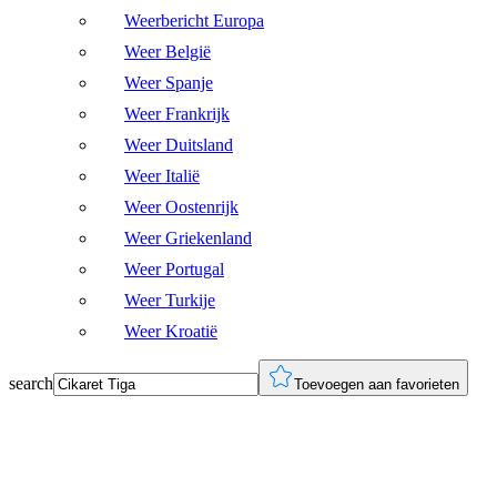
Weerbericht Europa
Weer België
Weer Spanje
Weer Frankrijk
Weer Duitsland
Weer Italië
Weer Oostenrijk
Weer Griekenland
Weer Portugal
Weer Turkije
Weer Kroatië
search
Toevoegen aan favorieten