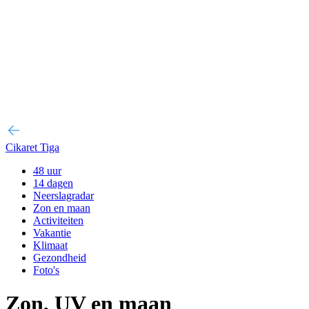
Cikaret Tiga
48 uur
14 dagen
Neerslagradar
Zon en maan
Activiteiten
Vakantie
Klimaat
Gezondheid
Foto's
Zon, UV en maan