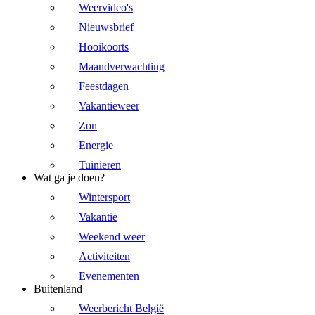
Weervideo's
Nieuwsbrief
Hooikoorts
Maandverwachting
Feestdagen
Vakantieweer
Zon
Energie
Tuinieren
Wat ga je doen?
Wintersport
Vakantie
Weekend weer
Activiteiten
Evenementen
Buitenland
Weerbericht België