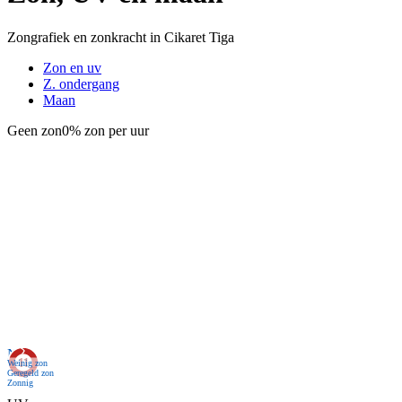
Zongrafiek en zonkracht in Cikaret Tiga
Zon en uv
Z. ondergang
Maan
Geen zon
0% zon per uur
Nu
Weinig zon
Geregeld zon
Zonnig