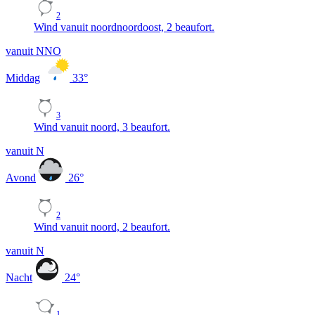
2
Wind vanuit noordnoordoost, 2 beaufort.
vanuit NNO
Middag
33
°
3
Wind vanuit noord, 3 beaufort.
vanuit N
Avond
26
°
2
Wind vanuit noord, 2 beaufort.
vanuit N
Nacht
24
°
1