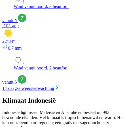
3
Wind vanuit noord, 3 beaufort.
vanuit N
Di
11 aug
22
°
34
°
0,7
mm
2
Wind vanuit noord, 2 beaufort.
vanuit N
14-daagse weersverwachting
Klimaat Indonesië
Indonesië ligt tussen Maleisië en Australië en bestaat uit 992
bewoonde eilanden. Het klimaat is tropisch: benauwd en warm. Het
kan ontzettend hard regenen; een gratis massagedouche is zo