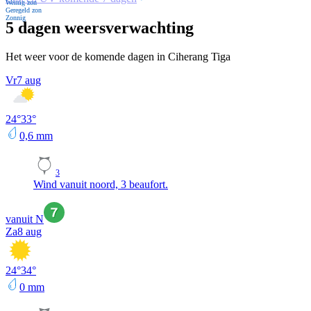
Weinig zon
Geregeld zon
Zonnig
5 dagen weersverwachting
Het weer voor de komende dagen in Ciherang Tiga
Vr
7 aug
24
°
33
°
0,6
mm
3
Wind vanuit noord, 3 beaufort.
vanuit N
Za
8 aug
24
°
34
°
0
mm