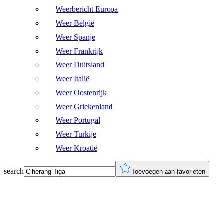
Weerbericht Europa
Weer België
Weer Spanje
Weer Frankrijk
Weer Duitsland
Weer Italië
Weer Oostenrijk
Weer Griekenland
Weer Portugal
Weer Turkije
Weer Kroatië
search
Toevoegen aan favorieten