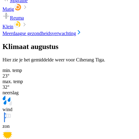
Migraine
Matig
Reuma
Klein
Meerdaagse gezondheidsverwachting
Klimaat augustus
Hier zie je het gemiddelde weer voor Ciherang Tiga.
min. temp
23
°
max. temp
32
°
neerslag
wind
zon