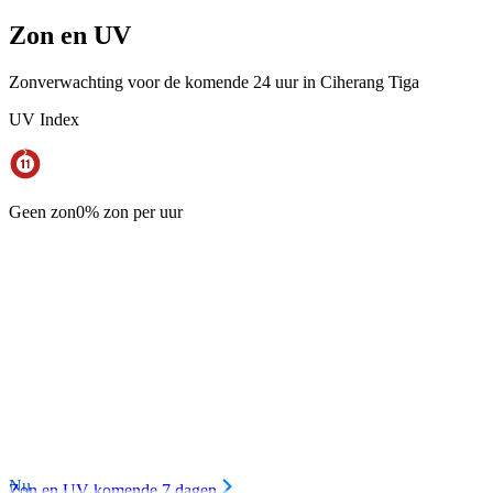
Zon en UV
Zonverwachting voor de komende 24 uur in Ciherang Tiga
UV Index
Geen zon
0% zon per uur
Nu
Zon en UV komende 7 dagen