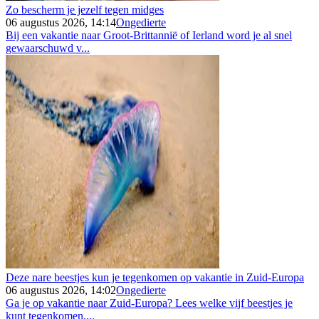
Zo bescherm je jezelf tegen midges
06 augustus 2026, 14:14
Ongedierte
Bij een vakantie naar Groot-Brittannië of Ierland word je al snel
gewaarschuwd v...
Deze nare beestjes kun je tegenkomen op vakantie in Zuid-Europa
06 augustus 2026, 14:02
Ongedierte
Ga je op vakantie naar Zuid-Europa? Lees welke vijf beestjes je
kunt tegenkomen,...