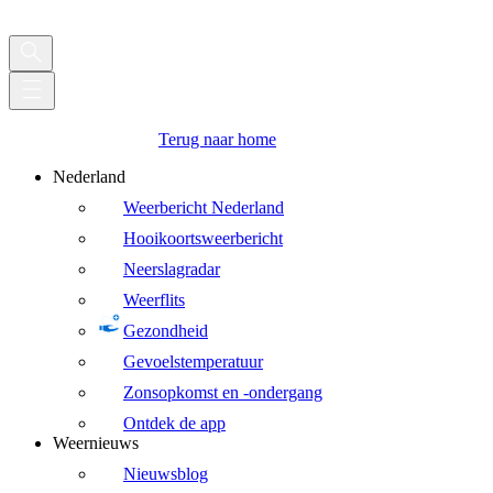
Terug naar home
Nederland
Weerbericht Nederland
Hooikoortsweerbericht
Neerslagradar
Weerflits
Gezondheid
Gevoelstemperatuur
Zonsopkomst en -ondergang
Ontdek de app
Weernieuws
Nieuwsblog