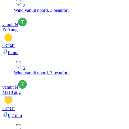
3
Wind vanuit noord, 3 beaufort.
vanuit N
Zo
9 aug
23
°
34
°
0
mm
3
Wind vanuit noord, 3 beaufort.
vanuit N
Ma
10 aug
24
°
33
°
0,2
mm