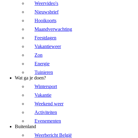
Weervideo's
Nieuwsbrief
Hooikoorts
Maandverwachting
Feestdagen
Vakantieweer
Zon
Energie
Tuinieren
Wat ga je doen?
Wintersport
Vakantie
Weekend weer
Activiteiten
Evenementen
Buitenland
Weerbericht België