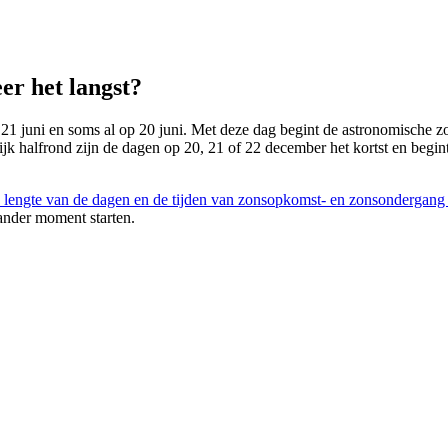
er het langst?
 21 juni en soms al op 20 juni. Met deze dag begint de astronomische zom
lijk halfrond zijn de dagen op 20, 21 of 22 december het kortst en begin
 lengte van de dagen en de tijden van zonsopkomst- en zonsondergang
ander moment starten.