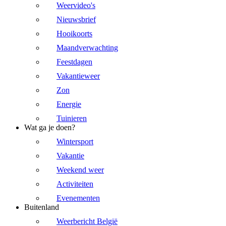
Weervideo's
Nieuwsbrief
Hooikoorts
Maandverwachting
Feestdagen
Vakantieweer
Zon
Energie
Tuinieren
Wat ga je doen?
Wintersport
Vakantie
Weekend weer
Activiteiten
Evenementen
Buitenland
Weerbericht België