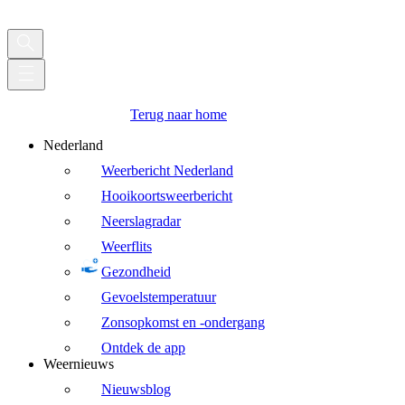
Terug naar home
Nederland
Weerbericht Nederland
Hooikoortsweerbericht
Neerslagradar
Weerflits
Gezondheid
Gevoelstemperatuur
Zonsopkomst en -ondergang
Ontdek de app
Weernieuws
Nieuwsblog