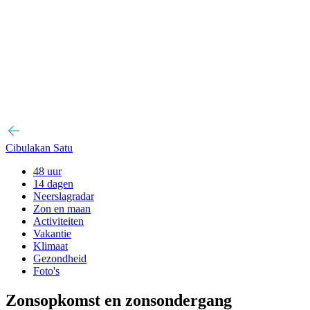
Cibulakan Satu
48 uur
14 dagen
Neerslagradar
Zon en maan
Activiteiten
Vakantie
Klimaat
Gezondheid
Foto's
Zonsopkomst en zonsondergang