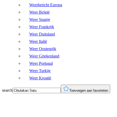
Weerbericht Europa
Weer België
Weer Spanje
Weer Frankrijk
Weer Duitsland
Weer Italië
Weer Oostenrijk
Weer Griekenland
Weer Portugal
Weer Turkije
Weer Kroatië
search
Toevoegen aan favorieten