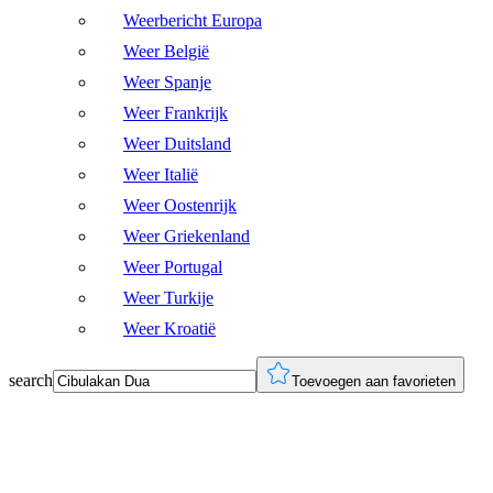
Weerbericht Europa
Weer België
Weer Spanje
Weer Frankrijk
Weer Duitsland
Weer Italië
Weer Oostenrijk
Weer Griekenland
Weer Portugal
Weer Turkije
Weer Kroatië
search
Toevoegen aan favorieten