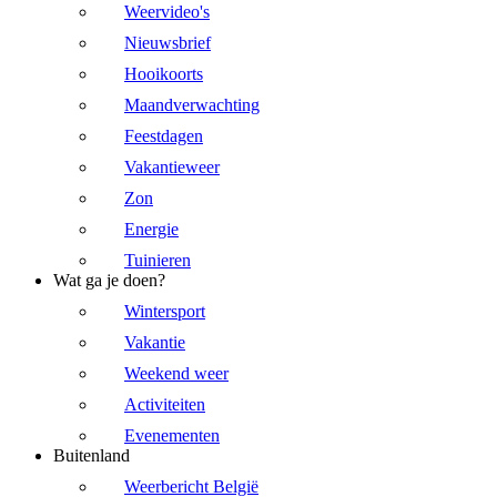
Weervideo's
Nieuwsbrief
Hooikoorts
Maandverwachting
Feestdagen
Vakantieweer
Zon
Energie
Tuinieren
Wat ga je doen?
Wintersport
Vakantie
Weekend weer
Activiteiten
Evenementen
Buitenland
Weerbericht België