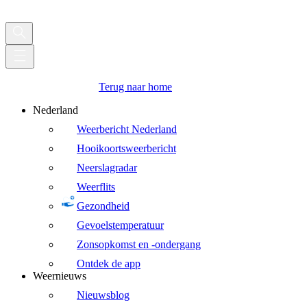
Terug naar home
Nederland
Weerbericht Nederland
Hooikoortsweerbericht
Neerslagradar
Weerflits
Gezondheid
Gevoelstemperatuur
Zonsopkomst en -ondergang
Ontdek de app
Weernieuws
Nieuwsblog