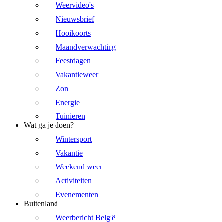
Weervideo's
Nieuwsbrief
Hooikoorts
Maandverwachting
Feestdagen
Vakantieweer
Zon
Energie
Tuinieren
Wat ga je doen?
Wintersport
Vakantie
Weekend weer
Activiteiten
Evenementen
Buitenland
Weerbericht België