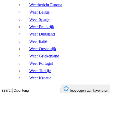
Weerbericht Europa
Weer België
Weer Spanje
Weer Frankrijk
Weer Duitsland
Weer Italië
Weer Oostenrijk
Weer Griekenland
Weer Portugal
Weer Turkije
Weer Kroatië
search
Toevoegen aan favorieten