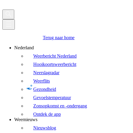
Terug naar home
Nederland
Weerbericht Nederland
Hooikoortsweerbericht
Neerslagradar
Weerflits
Gezondheid
Gevoelstemperatuur
Zonsopkomst en -ondergang
Ontdek de app
Weernieuws
Nieuwsblog