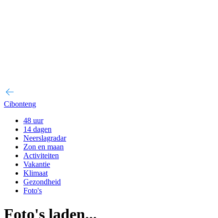
Cibonteng
48 uur
14 dagen
Neerslagradar
Zon en maan
Activiteiten
Vakantie
Klimaat
Gezondheid
Foto's
Foto's laden...