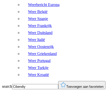
Weerbericht Europa
Weer België
Weer Spanje
Weer Frankrijk
Weer Duitsland
Weer Italië
Weer Oostenrijk
Weer Griekenland
Weer Portugal
Weer Turkije
Weer Kroatië
search
Toevoegen aan favorieten