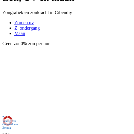
Zongrafiek en zonkracht in Cibendiy
Zon en uv
Z. ondergang
Maan
Geen zon
0% zon per uur
Nu
Weinig zon
Geregeld zon
Zonnig