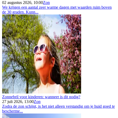
02 augustus 2026, 10:00
Zon
We krijgen een aantal zeer warme dagen met waarden ruim boven
de 30 graden. Kunn...
Zonnebril voor kinderen: wanneer is dit nodig?
27 juli 2026, 13:00
Zon
Zodra de zon schijnt, is het niet alleen verstandig om je huid goed te
bescherme...