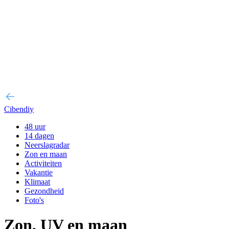
Cibendiy
48 uur
14 dagen
Neerslagradar
Zon en maan
Activiteiten
Vakantie
Klimaat
Gezondheid
Foto's
Zon, UV en maan