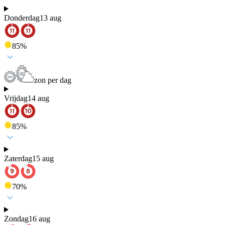
Donderdag
13 aug
85
%
zon per dag
Vrijdag
14 aug
85
%
Zaterdag
15 aug
70
%
Zondag
16 aug