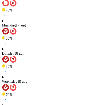
75
%
Maandag
17 aug
65
%
Dinsdag
18 aug
75
%
Woensdag
19 aug
70
%