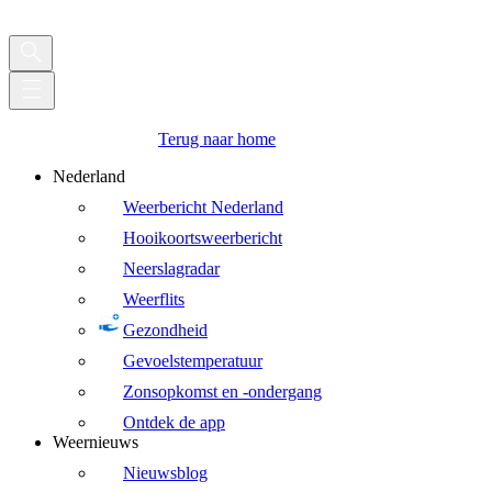
Terug naar home
Nederland
Weerbericht Nederland
Hooikoortsweerbericht
Neerslagradar
Weerflits
Gezondheid
Gevoelstemperatuur
Zonsopkomst en -ondergang
Ontdek de app
Weernieuws
Nieuwsblog