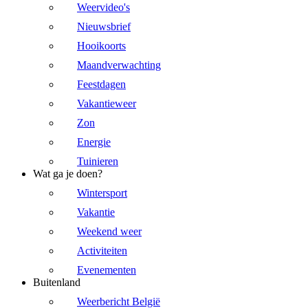
Weervideo's
Nieuwsbrief
Hooikoorts
Maandverwachting
Feestdagen
Vakantieweer
Zon
Energie
Tuinieren
Wat ga je doen?
Wintersport
Vakantie
Weekend weer
Activiteiten
Evenementen
Buitenland
Weerbericht België