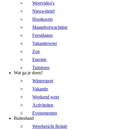
Weervideo's
Nieuwsbrief
Hooikoorts
Maandverwachting
Feestdagen
Vakantieweer
Zon
Energie
Tuinieren
Wat ga je doen?
Wintersport
Vakantie
Weekend weer
Activiteiten
Evenementen
Buitenland
Weerbericht België