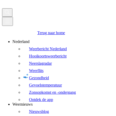
Terug naar home
Nederland
Weerbericht Nederland
Hooikoortsweerbericht
Neerslagradar
Weerflits
Gezondheid
Gevoelstemperatuur
Zonsopkomst en -ondergang
Ontdek de app
Weernieuws
Nieuwsblog