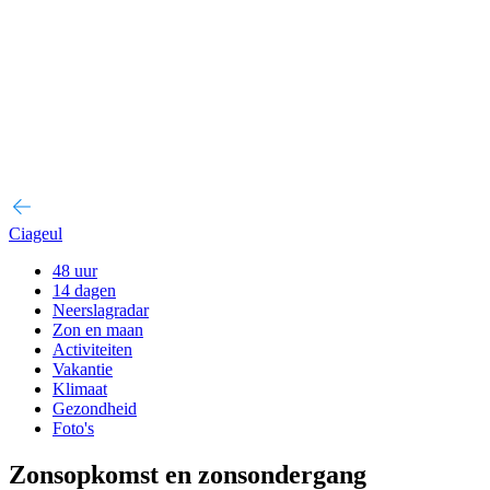
Ciageul
48 uur
14 dagen
Neerslagradar
Zon en maan
Activiteiten
Vakantie
Klimaat
Gezondheid
Foto's
Zonsopkomst en zonsondergang