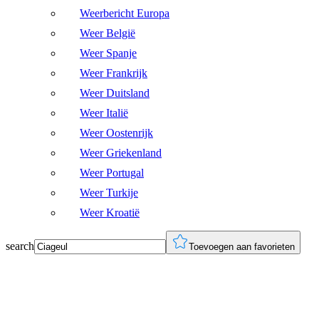
Weerbericht Europa
Weer België
Weer Spanje
Weer Frankrijk
Weer Duitsland
Weer Italië
Weer Oostenrijk
Weer Griekenland
Weer Portugal
Weer Turkije
Weer Kroatië
search
Toevoegen aan favorieten