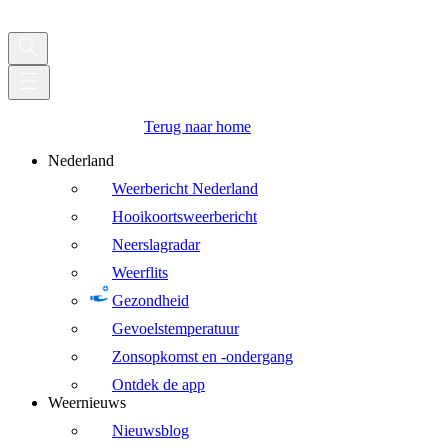
Terug naar home
Nederland
Weerbericht Nederland
Hooikoortsweerbericht
Neerslagradar
Weerflits
Gezondheid
Gevoelstemperatuur
Zonsopkomst en -ondergang
Ontdek de app
Weernieuws
Nieuwsblog