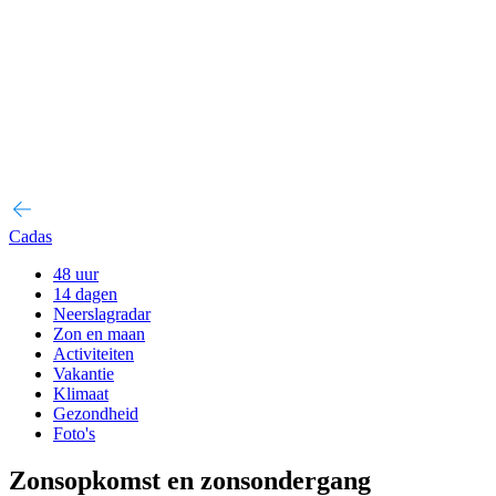
Cadas
48 uur
14 dagen
Neerslagradar
Zon en maan
Activiteiten
Vakantie
Klimaat
Gezondheid
Foto's
Zonsopkomst en zonsondergang