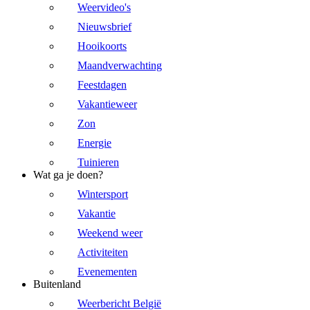
Weervideo's
Nieuwsbrief
Hooikoorts
Maandverwachting
Feestdagen
Vakantieweer
Zon
Energie
Tuinieren
Wat ga je doen?
Wintersport
Vakantie
Weekend weer
Activiteiten
Evenementen
Buitenland
Weerbericht België