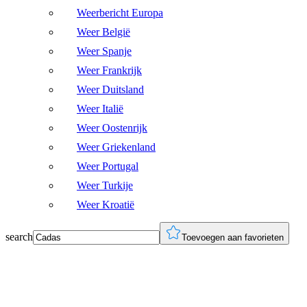
Weerbericht Europa
Weer België
Weer Spanje
Weer Frankrijk
Weer Duitsland
Weer Italië
Weer Oostenrijk
Weer Griekenland
Weer Portugal
Weer Turkije
Weer Kroatië
search
Toevoegen aan favorieten