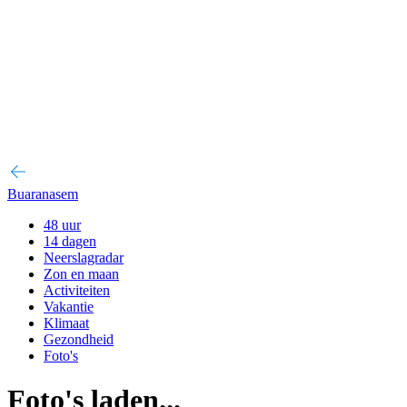
Buaranasem
48 uur
14 dagen
Neerslagradar
Zon en maan
Activiteiten
Vakantie
Klimaat
Gezondheid
Foto's
Foto's laden...