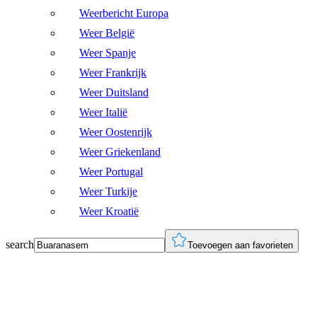
Weerbericht Europa
Weer België
Weer Spanje
Weer Frankrijk
Weer Duitsland
Weer Italië
Weer Oostenrijk
Weer Griekenland
Weer Portugal
Weer Turkije
Weer Kroatië
search
Toevoegen aan favorieten