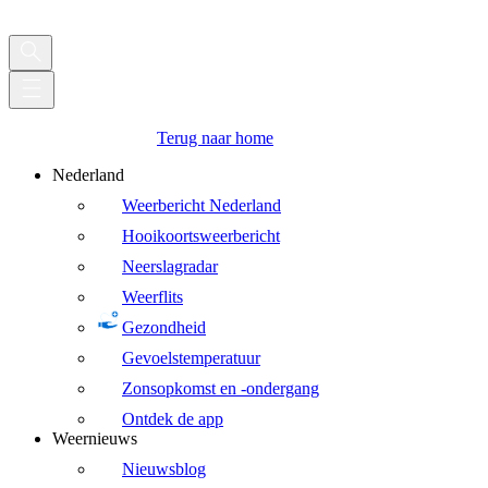
Terug naar home
Nederland
Weerbericht Nederland
Hooikoortsweerbericht
Neerslagradar
Weerflits
Gezondheid
Gevoelstemperatuur
Zonsopkomst en -ondergang
Ontdek de app
Weernieuws
Nieuwsblog