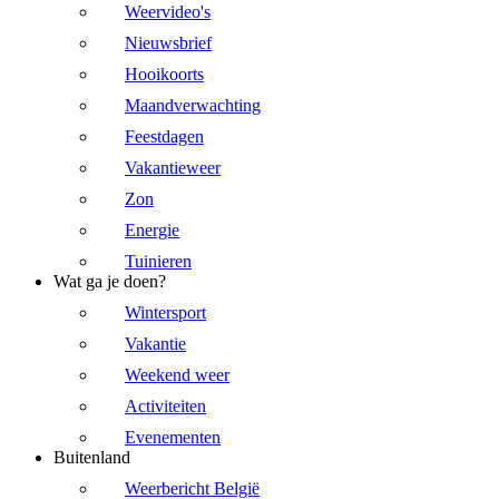
Weervideo's
Nieuwsbrief
Hooikoorts
Maandverwachting
Feestdagen
Vakantieweer
Zon
Energie
Tuinieren
Wat ga je doen?
Wintersport
Vakantie
Weekend weer
Activiteiten
Evenementen
Buitenland
Weerbericht België