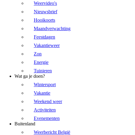
Weervideo's
Nieuwsbrief
Hooikoorts
Maandverwachting
Feestdagen
Vakantieweer
Zon
Energie
Tuinieren
Wat ga je doen?
Wintersport
Vakantie
Weekend weer
Activiteiten
Evenementen
Buitenland
Weerbericht België