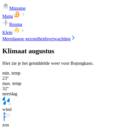
Migraine
Matig
Reuma
Klein
Meerdaagse gezondheidsverwachting
Klimaat augustus
Hier zie je het gemiddelde weer voor Bojongkaso.
min. temp
23
°
max. temp
32
°
neerslag
wind
zon