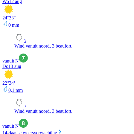
Wo
12 aug
24
°
33
°
0
mm
3
Wind vanuit noord, 3 beaufort.
vanuit N
Do
13 aug
22
°
34
°
0,1
mm
3
Wind vanuit noord, 3 beaufort.
vanuit N
14-daagse weersverwachting