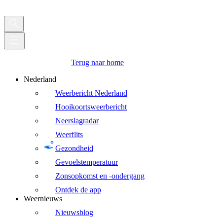
Terug naar home
Nederland
Weerbericht Nederland
Hooikoortsweerbericht
Neerslagradar
Weerflits
Gezondheid
Gevoelstemperatuur
Zonsopkomst en -ondergang
Ontdek de app
Weernieuws
Nieuwsblog