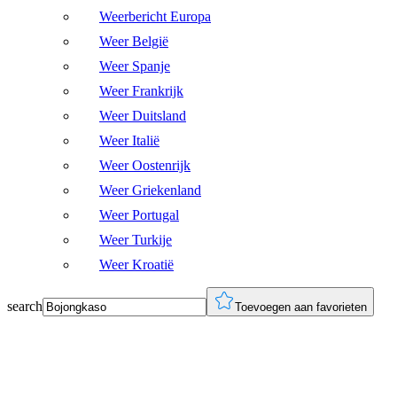
Weerbericht Europa
Weer België
Weer Spanje
Weer Frankrijk
Weer Duitsland
Weer Italië
Weer Oostenrijk
Weer Griekenland
Weer Portugal
Weer Turkije
Weer Kroatië
search
Toevoegen aan favorieten