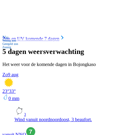
Nu
Zon en UV komende 7 dagen
Weinig zon
Geregeld zon
Zonnig
5 dagen weersverwachting
Het weer voor de komende dagen in Bojongkaso
Zo
9 aug
23
°
33
°
0
mm
3
Wind vanuit noordnoordoost, 3 beaufort.
vanuit NNO