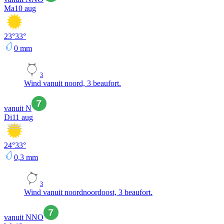
Ma
10 aug
23
°
33
°
0
mm
3
Wind vanuit noord, 3 beaufort.
vanuit N
Di
11 aug
24
°
33
°
0,3
mm
3
Wind vanuit noordnoordoost, 3 beaufort.
vanuit NNO