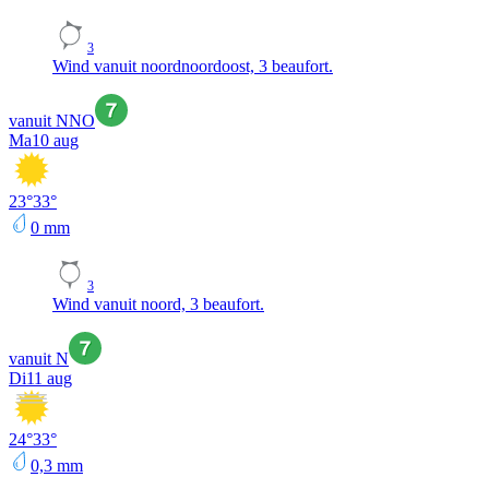
3
Wind vanuit noordnoordoost, 3 beaufort.
vanuit NNO
Ma
10 aug
23
°
33
°
0
mm
3
Wind vanuit noord, 3 beaufort.
vanuit N
Di
11 aug
24
°
33
°
0,3
mm