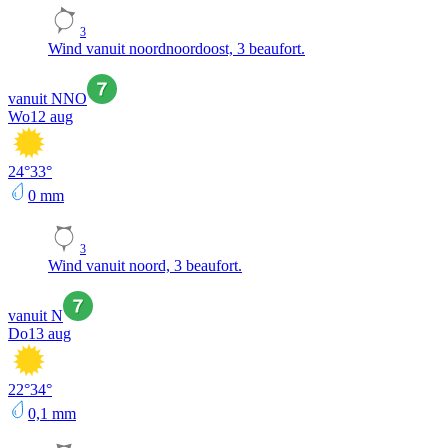
3
Wind vanuit noordnoordoost, 3 beaufort.
vanuit NNO
Wo
12 aug
24
°
33
°
0
mm
3
Wind vanuit noord, 3 beaufort.
vanuit N
Do
13 aug
22
°
34
°
0,1
mm