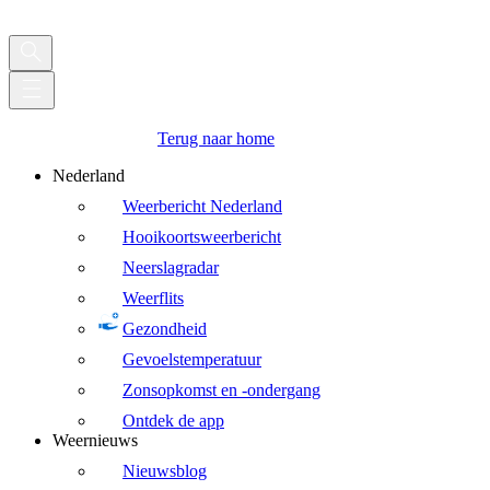
Terug naar home
Nederland
Weerbericht Nederland
Hooikoortsweerbericht
Neerslagradar
Weerflits
Gezondheid
Gevoelstemperatuur
Zonsopkomst en -ondergang
Ontdek de app
Weernieuws
Nieuwsblog