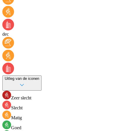
dec
Uitleg van de iconen
Zeer slecht
Slecht
Matig
Goed