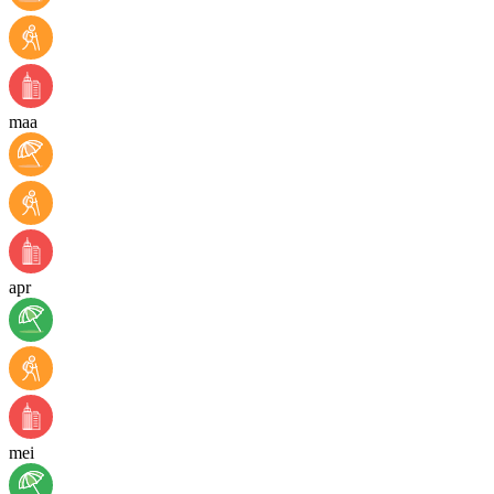
maa
apr
mei