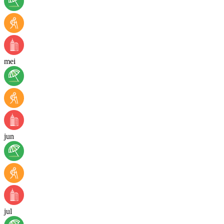
mei
jun
jul