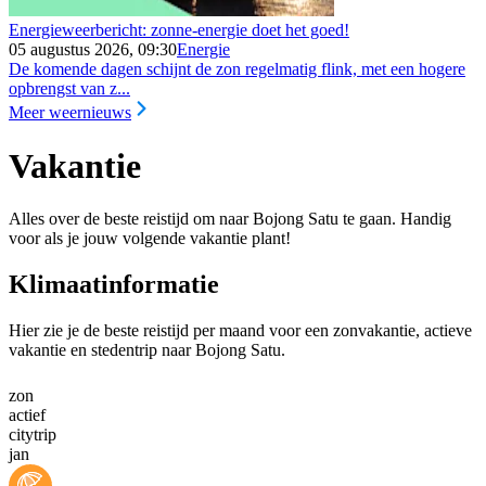
Energieweerbericht: zonne-energie doet het goed!
05 augustus 2026, 09:30
Energie
De komende dagen schijnt de zon regelmatig flink, met een hogere
opbrengst van z...
Meer weernieuws
Vakantie
Alles over de beste reistijd om naar Bojong Satu te gaan. Handig
voor als je jouw volgende vakantie plant!
Klimaatinformatie
Hier zie je de beste reistijd per maand voor een zonvakantie, actieve
vakantie en stedentrip naar Bojong Satu.
zon
actief
citytrip
jan