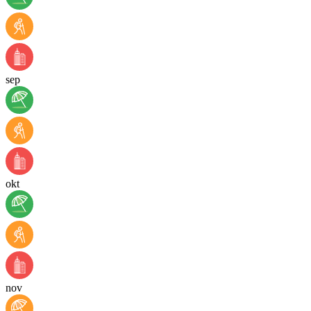
sep
okt
nov