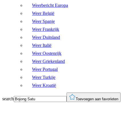
Weerbericht Europa
Weer België
Weer Spanje
Weer Frankrijk
Weer Duitsland
Weer Italië
Weer Oostenrijk
Weer Griekenland
Weer Portugal
Weer Turkije
Weer Kroatië
search
Toevoegen aan favorieten