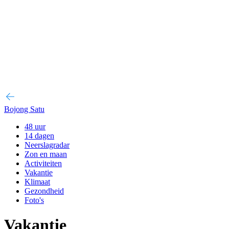
Bojong Satu
48 uur
14 dagen
Neerslagradar
Zon en maan
Activiteiten
Vakantie
Klimaat
Gezondheid
Foto's
Vakantie