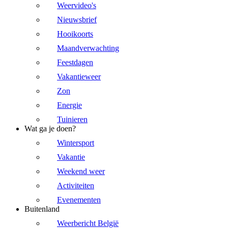
Weervideo's
Nieuwsbrief
Hooikoorts
Maandverwachting
Feestdagen
Vakantieweer
Zon
Energie
Tuinieren
Wat ga je doen?
Wintersport
Vakantie
Weekend weer
Activiteiten
Evenementen
Buitenland
Weerbericht België