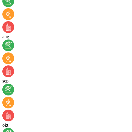
aug
sep
okt