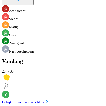
Zeer slecht
Slecht
Matig
Goed
Zeer goed
Niet beschikbaar
Vandaag
23
° /
33
°
Bekijk de weersverwachting