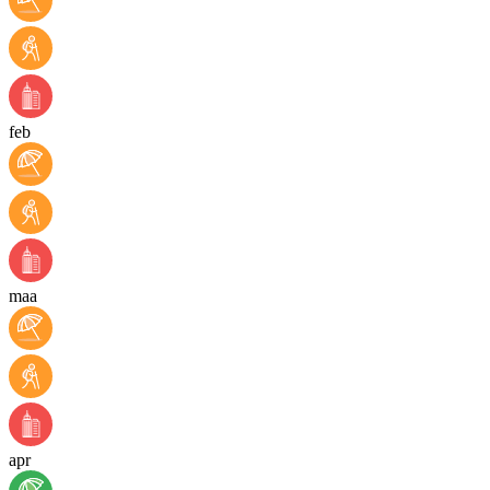
feb
maa
apr