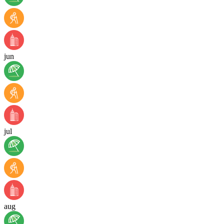
jun
jul
aug