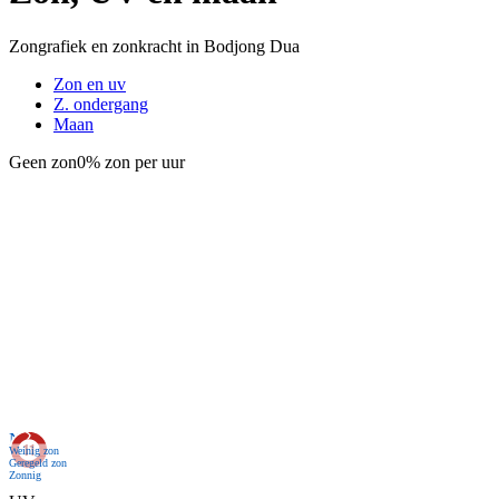
Zongrafiek en zonkracht in Bodjong Dua
Zon en uv
Z. ondergang
Maan
Geen zon
0% zon per uur
Nu
Weinig zon
Geregeld zon
Zonnig