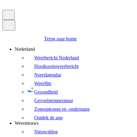
Terug naar home
Nederland
Weerbericht Nederland
Hooikoortsweerbericht
Neerslagradar
Weerflits
Gezondheid
Gevoelstemperatuur
Zonsopkomst en -ondergang
Ontdek de app
Weernieuws
Nieuwsblog