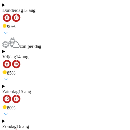
Donderdag
13 aug
90
%
zon per dag
Vrijdag
14 aug
85
%
Zaterdag
15 aug
80
%
Zondag
16 aug