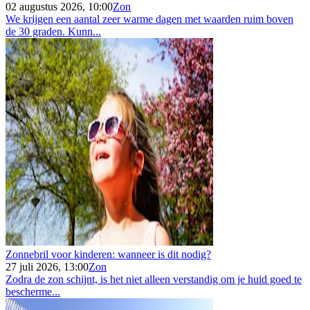
02 augustus 2026, 10:00
Zon
We krijgen een aantal zeer warme dagen met waarden ruim boven
de 30 graden. Kunn...
Zonnebril voor kinderen: wanneer is dit nodig?
27 juli 2026, 13:00
Zon
Zodra de zon schijnt, is het niet alleen verstandig om je huid goed te
bescherme...