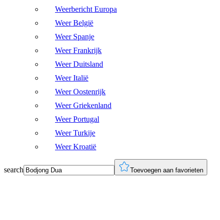
Weerbericht Europa
Weer België
Weer Spanje
Weer Frankrijk
Weer Duitsland
Weer Italië
Weer Oostenrijk
Weer Griekenland
Weer Portugal
Weer Turkije
Weer Kroatië
search
Toevoegen aan favorieten