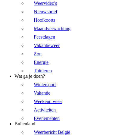
Weervideo's
Nieuwsbrief
Hooikoorts
Maandverwachting
Feestdagen
Vakantieweer
Zon
Energie
Tuinieren
Wat ga je doen?
Wintersport
Vakantie
Weekend weer
Activiteiten
Evenementen
Buitenland
Weerbericht België