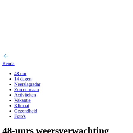
Benda
48 uur
14 dagen
Neerslagradar
Zon en maan
Activiteiten
Vakantie
Klimaat
Gezondheid
Foto's
48-uurs weersverwachting