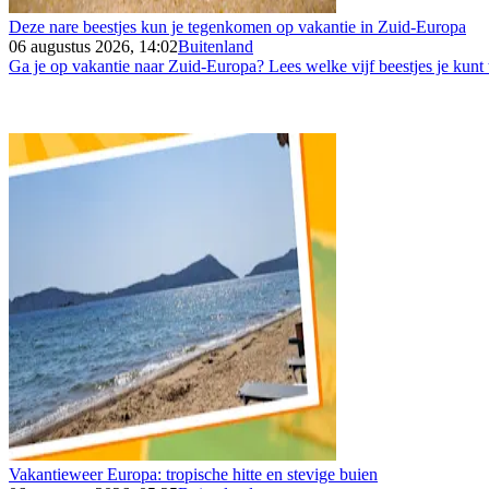
Deze nare beestjes kun je tegenkomen op vakantie in Zuid-Europa
06 augustus 2026, 14:02
Buitenland
Ga je op vakantie naar Zuid-Europa? Lees welke vijf beestjes je kunt
Vakantieweer Europa: tropische hitte en stevige buien