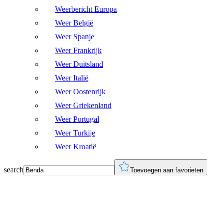
Weerbericht Europa
Weer België
Weer Spanje
Weer Frankrijk
Weer Duitsland
Weer Italië
Weer Oostenrijk
Weer Griekenland
Weer Portugal
Weer Turkije
Weer Kroatië
search
Toevoegen aan favorieten