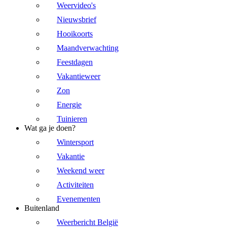
Weervideo's
Nieuwsbrief
Hooikoorts
Maandverwachting
Feestdagen
Vakantieweer
Zon
Energie
Tuinieren
Wat ga je doen?
Wintersport
Vakantie
Weekend weer
Activiteiten
Evenementen
Buitenland
Weerbericht België