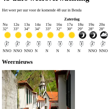
Het weer per uur voor de komende 48 uur in Benda
Zaterdag
Nu
12u
13u
14u
15u
16u
17u
18u
19u
20u
32
°
33
°
34
°
34
°
33
°
32
°
30
°
29
°
28
°
28
°
NNO
NNO
NNO
N
N
N
N
N
NNO
NNO
Weernieuws