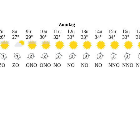
Zondag
7u
8u
9u
10u
11u
12u
13u
14u
15u
16u
1
26
°
27
°
29
°
30
°
32
°
33
°
33
°
34
°
34
°
33
°
3
ZO
ZO
ONO
ONO
NO
NO
NO
NO
NNO
NNO
N