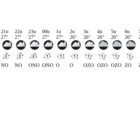
21u
22u
23u
00u
1u
2u
3u
4u
5u
6u
27
°
27
°
27
°
27
°
27
°
26
°
26
°
26
°
26
°
26
°
NO
NO
ONO
ONO
O
O
OZO
OZO
OZO
ZO