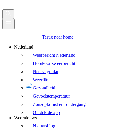
Terug naar home
Nederland
Weerbericht Nederland
Hooikoortsweerbericht
Neerslagradar
Weerflits
Gezondheid
Gevoelstemperatuur
Zonsopkomst en -ondergang
Ontdek de app
Weernieuws
Nieuwsblog