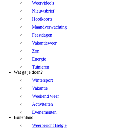
Weervideo's
Nieuwsbrief
Hooikoorts
Maandverwachting
Feestdagen
Vakantieweer
Zon
Energie
Tuinieren
Wat ga je doen?
Wintersport
Vakantie
Weekend weer
Activiteiten
Evenementen
Buitenland
Weerbericht België