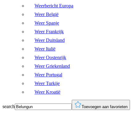
Weerbericht Europa
Weer België
Weer Spanje
Weer Frankrijk
Weer Duitsland
Weer Italië
Weer Oostenrijk
Weer Griekenland
Weer Portugal
Weer Turkije
Weer Kroatië
search
Toevoegen aan favorieten