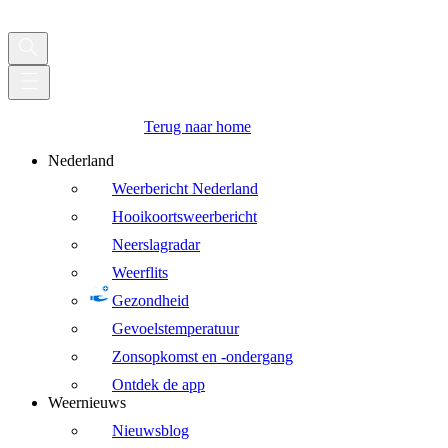
Terug naar home
Nederland
Weerbericht Nederland
Hooikoortsweerbericht
Neerslagradar
Weerflits
Gezondheid
Gevoelstemperatuur
Zonsopkomst en -ondergang
Ontdek de app
Weernieuws
Nieuwsblog