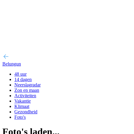
Belungun
48 uur
14 dagen
Neerslagradar
Zon en maan
Activiteiten
Vakantie
Klimaat
Gezondheid
Foto's
Foto's laden...