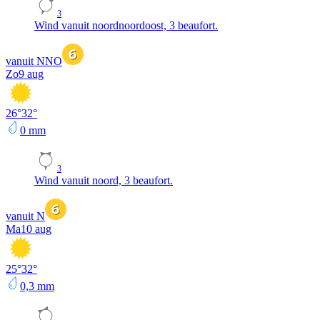
3
Wind vanuit noordnoordoost, 3 beaufort.
vanuit NNO
Zo
9 aug
26
°
32
°
0
mm
3
Wind vanuit noord, 3 beaufort.
vanuit N
Ma
10 aug
25
°
32
°
0,3
mm