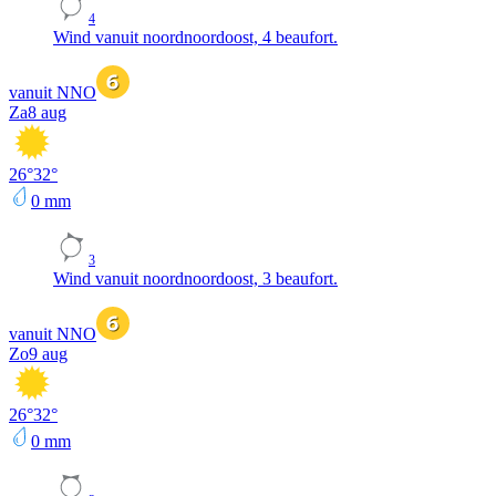
4
Wind vanuit noordnoordoost, 4 beaufort.
vanuit NNO
Za
8 aug
26
°
32
°
0
mm
3
Wind vanuit noordnoordoost, 3 beaufort.
vanuit NNO
Zo
9 aug
26
°
32
°
0
mm