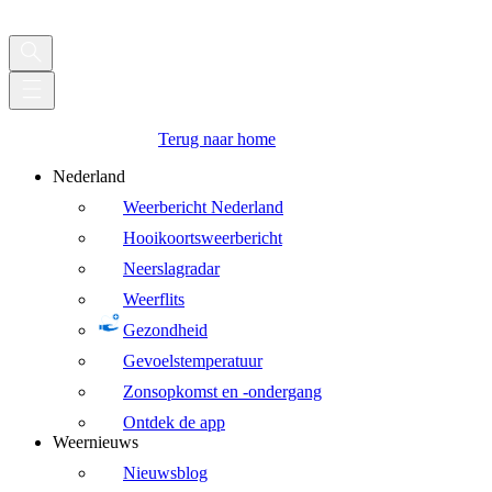
Terug naar home
Nederland
Weerbericht Nederland
Hooikoortsweerbericht
Neerslagradar
Weerflits
Gezondheid
Gevoelstemperatuur
Zonsopkomst en -ondergang
Ontdek de app
Weernieuws
Nieuwsblog