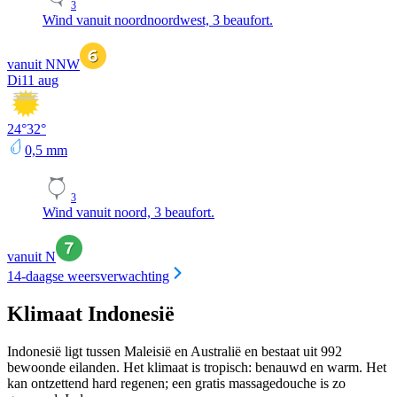
3
Wind vanuit noordnoordwest, 3 beaufort.
vanuit NNW
Di
11 aug
24
°
32
°
0,5
mm
3
Wind vanuit noord, 3 beaufort.
vanuit N
14-daagse weersverwachting
Klimaat Indonesië
Indonesië ligt tussen Maleisië en Australië en bestaat uit 992
bewoonde eilanden. Het klimaat is tropisch: benauwd en warm. Het
kan ontzettend hard regenen; een gratis massagedouche is zo