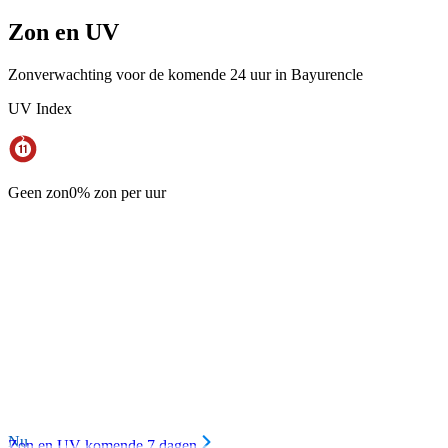
Zon en UV
Zonverwachting voor de komende 24 uur in Bayurencle
UV Index
Geen zon
0% zon per uur
Nu
Zon en UV komende 7 dagen