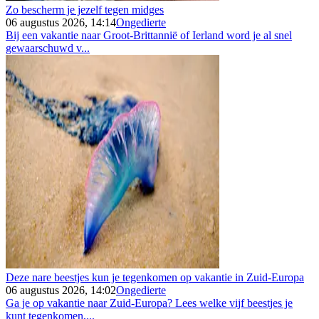
Zo bescherm je jezelf tegen midges
06 augustus 2026, 14:14
Ongedierte
Bij een vakantie naar Groot-Brittannië of Ierland word je al snel
gewaarschuwd v...
Deze nare beestjes kun je tegenkomen op vakantie in Zuid-Europa
06 augustus 2026, 14:02
Ongedierte
Ga je op vakantie naar Zuid-Europa? Lees welke vijf beestjes je
kunt tegenkomen,...