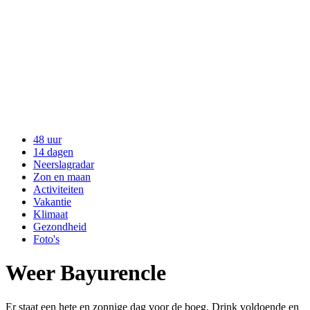
48 uur
14 dagen
Neerslagradar
Zon en maan
Activiteiten
Vakantie
Klimaat
Gezondheid
Foto's
Weer Bayurencle
Er staat een hete en zonnige dag voor de boeg. Drink voldoende en