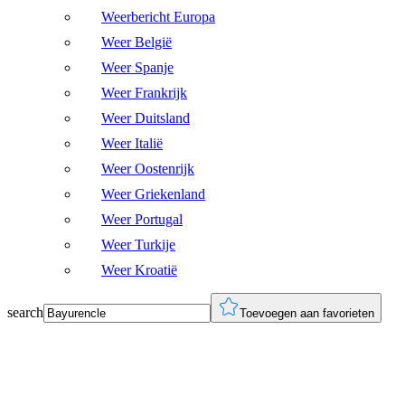
Weerbericht Europa
Weer België
Weer Spanje
Weer Frankrijk
Weer Duitsland
Weer Italië
Weer Oostenrijk
Weer Griekenland
Weer Portugal
Weer Turkije
Weer Kroatië
search
Toevoegen aan favorieten