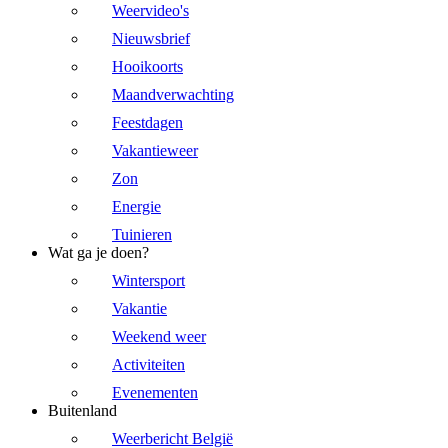
Weervideo's
Nieuwsbrief
Hooikoorts
Maandverwachting
Feestdagen
Vakantieweer
Zon
Energie
Tuinieren
Wat ga je doen?
Wintersport
Vakantie
Weekend weer
Activiteiten
Evenementen
Buitenland
Weerbericht België