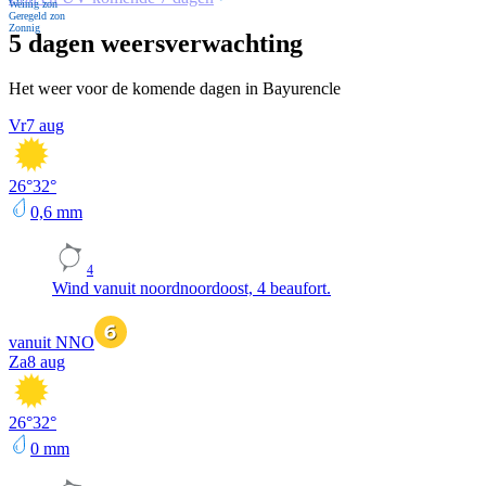
Weinig zon
Geregeld zon
Zonnig
5 dagen weersverwachting
Het weer voor de komende dagen in Bayurencle
Vr
7 aug
26
°
32
°
0,6
mm
4
Wind vanuit noordnoordoost, 4 beaufort.
vanuit NNO
Za
8 aug
26
°
32
°
0
mm