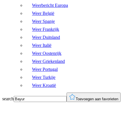
Weerbericht Europa
Weer België
Weer Spanje
Weer Frankrijk
Weer Duitsland
Weer Italië
Weer Oostenrijk
Weer Griekenland
Weer Portugal
Weer Turkije
Weer Kroatië
search
Toevoegen aan favorieten