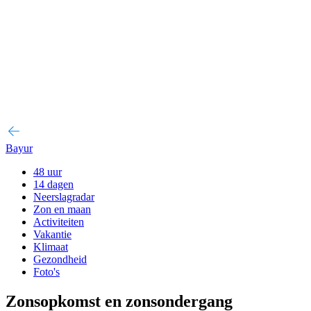
Bayur
48 uur
14 dagen
Neerslagradar
Zon en maan
Activiteiten
Vakantie
Klimaat
Gezondheid
Foto's
Zonsopkomst en zonsondergang