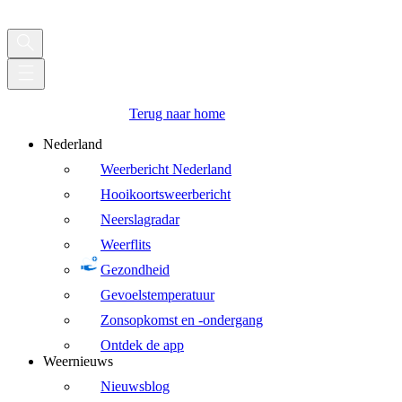
Terug naar home
Nederland
Weerbericht Nederland
Hooikoortsweerbericht
Neerslagradar
Weerflits
Gezondheid
Gevoelstemperatuur
Zonsopkomst en -ondergang
Ontdek de app
Weernieuws
Nieuwsblog