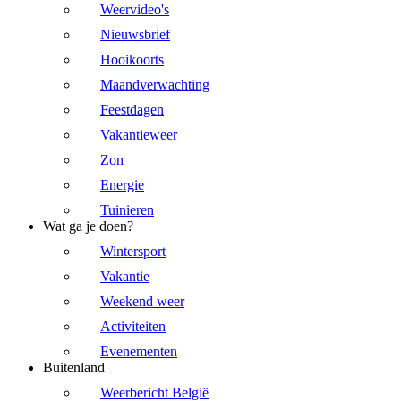
Weervideo's
Nieuwsbrief
Hooikoorts
Maandverwachting
Feestdagen
Vakantieweer
Zon
Energie
Tuinieren
Wat ga je doen?
Wintersport
Vakantie
Weekend weer
Activiteiten
Evenementen
Buitenland
Weerbericht België