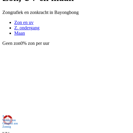
Zongrafiek en zonkracht in Bayongbong
Zon en uv
Z. ondergang
Maan
Geen zon
0% zon per uur
Nu
Weinig zon
Geregeld zon
Zonnig