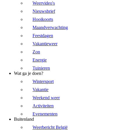
Weervideo's
Nieuwsbrief
Hooikoorts
Maandverwachting
Feestdagen
Vakantieweer
Zon
Energie
Tuinieren
Wat ga je doen?
Wintersport
Vakantie
Weekend weer
Activiteiten
Evenementen
Buitenland
Weerbericht België