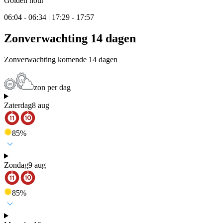
Golden hour
06:04 - 06:34 | 17:29 - 17:57
Zonverwachting 14 dagen
Zonverwachting komende 14 dagen
zon per dag
Zaterdag
8 aug
85
%
Zondag
9 aug
85
%