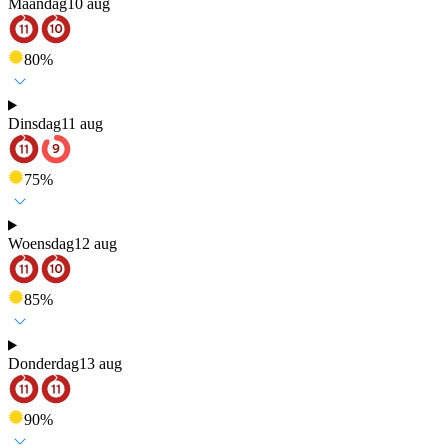
Maandag
10 aug
80
%
Dinsdag
11 aug
75
%
Woensdag
12 aug
85
%
Donderdag
13 aug
90
%