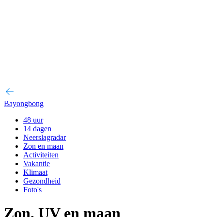
Bayongbong
48 uur
14 dagen
Neerslagradar
Zon en maan
Activiteiten
Vakantie
Klimaat
Gezondheid
Foto's
Zon, UV en maan