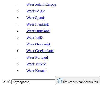
Weerbericht Europa
Weer België
Weer Spanje
Weer Frankrijk
Weer Duitsland
Weer Italië
Weer Oostenrijk
Weer Griekenland
Weer Portugal
Weer Turkije
Weer Kroatië
search
Toevoegen aan favorieten