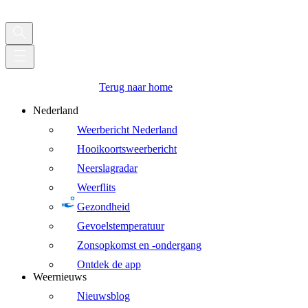
Terug naar home
Nederland
Weerbericht Nederland
Hooikoortsweerbericht
Neerslagradar
Weerflits
Gezondheid
Gevoelstemperatuur
Zonsopkomst en -ondergang
Ontdek de app
Weernieuws
Nieuwsblog