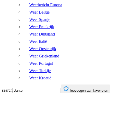
Weerbericht Europa
Weer België
Weer Spanje
Weer Frankrijk
Weer Duitsland
Weer Italië
Weer Oostenrijk
Weer Griekenland
Weer Portugal
Weer Turkije
Weer Kroatië
search
Toevoegen aan favorieten