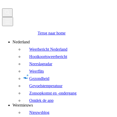
Terug naar home
Nederland
Weerbericht Nederland
Hooikoortsweerbericht
Neerslagradar
Weerflits
Gezondheid
Gevoelstemperatuur
Zonsopkomst en -ondergang
Ontdek de app
Weernieuws
Nieuwsblog