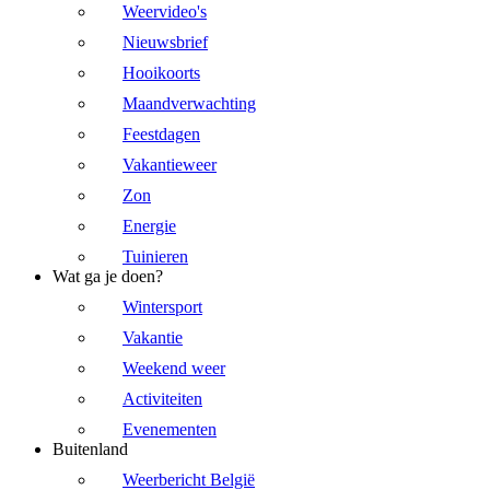
Weervideo's
Nieuwsbrief
Hooikoorts
Maandverwachting
Feestdagen
Vakantieweer
Zon
Energie
Tuinieren
Wat ga je doen?
Wintersport
Vakantie
Weekend weer
Activiteiten
Evenementen
Buitenland
Weerbericht België