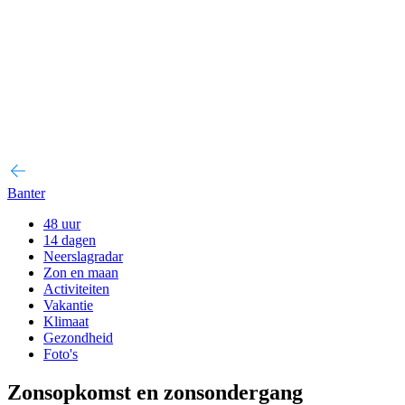
Banter
48 uur
14 dagen
Neerslagradar
Zon en maan
Activiteiten
Vakantie
Klimaat
Gezondheid
Foto's
Zonsopkomst en zonsondergang