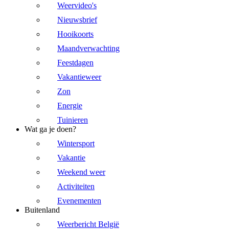
Weervideo's
Nieuwsbrief
Hooikoorts
Maandverwachting
Feestdagen
Vakantieweer
Zon
Energie
Tuinieren
Wat ga je doen?
Wintersport
Vakantie
Weekend weer
Activiteiten
Evenementen
Buitenland
Weerbericht België