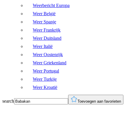
Weerbericht Europa
Weer België
Weer Spanje
Weer Frankrijk
Weer Duitsland
Weer Italië
Weer Oostenrijk
Weer Griekenland
Weer Portugal
Weer Turkije
Weer Kroatië
search
Toevoegen aan favorieten