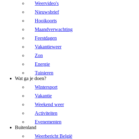
Weervideo's
Nieuwsbrief
Hooikoorts
Maandverwachting
Feestdagen
Vakantieweer
Zon
Energie
Tuinieren
Wat ga je doen?
Wintersport
Vakantie
Weekend weer
Activiteiten
Evenementen
Buitenland
Weerbericht België