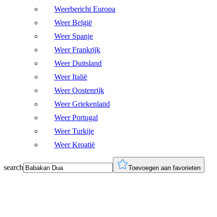
Weerbericht Europa
Weer België
Weer Spanje
Weer Frankrijk
Weer Duitsland
Weer Italië
Weer Oostenrijk
Weer Griekenland
Weer Portugal
Weer Turkije
Weer Kroatië
search
Toevoegen aan favorieten