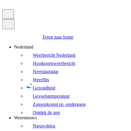
Terug naar home
Nederland
Weerbericht Nederland
Hooikoortsweerbericht
Neerslagradar
Weerflits
Gezondheid
Gevoelstemperatuur
Zonsopkomst en -ondergang
Ontdek de app
Weernieuws
Nieuwsblog