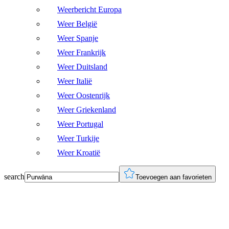
Weerbericht Europa
Weer België
Weer Spanje
Weer Frankrijk
Weer Duitsland
Weer Italië
Weer Oostenrijk
Weer Griekenland
Weer Portugal
Weer Turkije
Weer Kroatië
search
Toevoegen aan favorieten