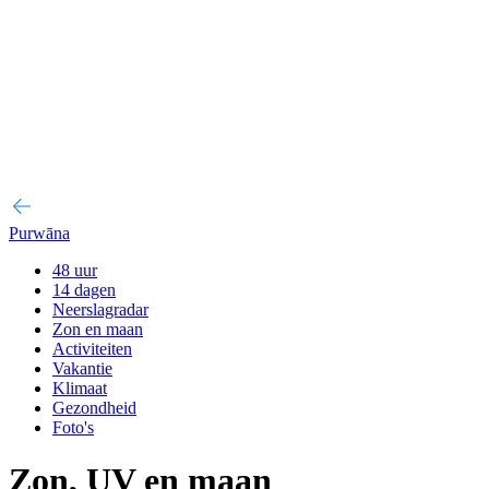
Purwāna
48 uur
14 dagen
Neerslagradar
Zon en maan
Activiteiten
Vakantie
Klimaat
Gezondheid
Foto's
Zon, UV en maan