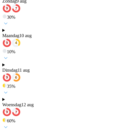
Zondag
9 aug
30
%
Maandag
10 aug
10
%
Dinsdag
11 aug
35
%
Woensdag
12 aug
60
%