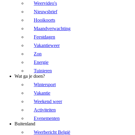
Weervideo's
Nieuwsbrief
Hooikoorts
Maandverwachting
Feestdagen
Vakantieweer
Zon
Energie
Tuinieren
Wat ga je doen?
Wintersport
Vakantie
Weekend weer
Activiteiten
Evenementen
Buitenland
Weerbericht België