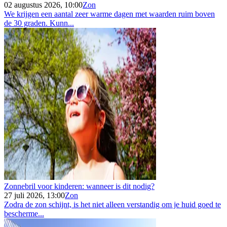
02 augustus 2026, 10:00
Zon
We krijgen een aantal zeer warme dagen met waarden ruim boven
de 30 graden. Kunn...
Zonnebril voor kinderen: wanneer is dit nodig?
27 juli 2026, 13:00
Zon
Zodra de zon schijnt, is het niet alleen verstandig om je huid goed te
bescherme...