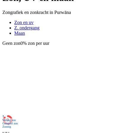
Zongrafiek en zonkracht in Purwāna
Zon en uv
Z. ondergang
Maan
Geen zon
0% zon per uur
Nu
Weinig zon
Geregeld zon
Zonnig