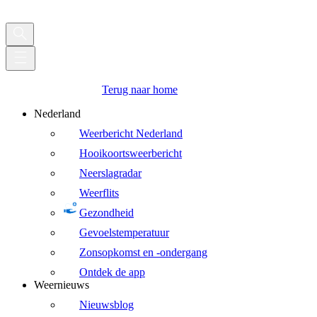
Terug naar home
Nederland
Weerbericht Nederland
Hooikoortsweerbericht
Neerslagradar
Weerflits
Gezondheid
Gevoelstemperatuur
Zonsopkomst en -ondergang
Ontdek de app
Weernieuws
Nieuwsblog