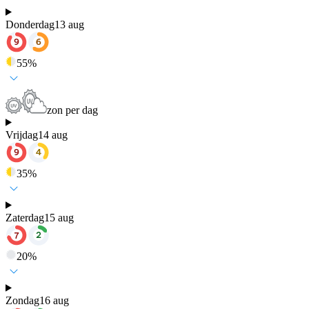
Donderdag
13 aug
55
%
zon per dag
Vrijdag
14 aug
35
%
Zaterdag
15 aug
20
%
Zondag
16 aug