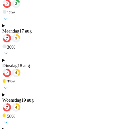
15
%
Maandag
17 aug
30
%
Dinsdag
18 aug
35
%
Woensdag
19 aug
50
%