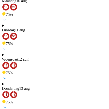
Maandag
10 aug
75
%
Dinsdag
11 aug
75
%
Woensdag
12 aug
75
%
Donderdag
13 aug
75
%