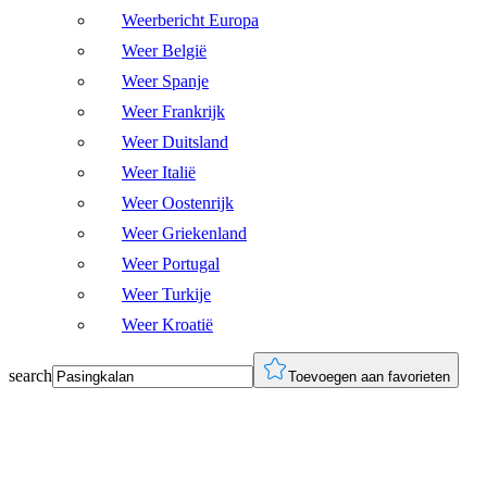
Weerbericht Europa
Weer België
Weer Spanje
Weer Frankrijk
Weer Duitsland
Weer Italië
Weer Oostenrijk
Weer Griekenland
Weer Portugal
Weer Turkije
Weer Kroatië
search
Toevoegen aan favorieten