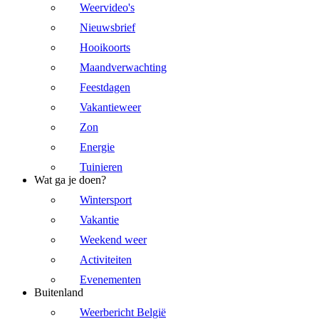
Weervideo's
Nieuwsbrief
Hooikoorts
Maandverwachting
Feestdagen
Vakantieweer
Zon
Energie
Tuinieren
Wat ga je doen?
Wintersport
Vakantie
Weekend weer
Activiteiten
Evenementen
Buitenland
Weerbericht België