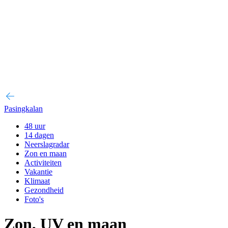
Pasingkalan
48 uur
14 dagen
Neerslagradar
Zon en maan
Activiteiten
Vakantie
Klimaat
Gezondheid
Foto's
Zon, UV en maan