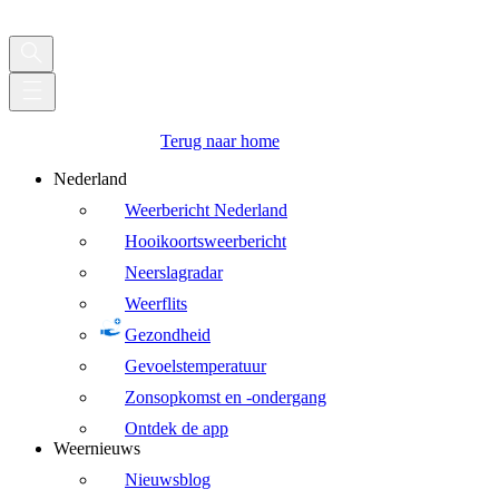
Terug naar home
Nederland
Weerbericht Nederland
Hooikoortsweerbericht
Neerslagradar
Weerflits
Gezondheid
Gevoelstemperatuur
Zonsopkomst en -ondergang
Ontdek de app
Weernieuws
Nieuwsblog