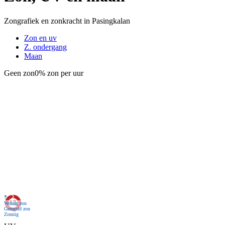
Zongrafiek en zonkracht in Pasingkalan
Zon en uv
Z. ondergang
Maan
Geen zon
0% zon per uur
Nu
Weinig zon
Geregeld zon
Zonnig