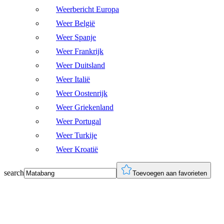
Weerbericht Europa
Weer België
Weer Spanje
Weer Frankrijk
Weer Duitsland
Weer Italië
Weer Oostenrijk
Weer Griekenland
Weer Portugal
Weer Turkije
Weer Kroatië
search
Toevoegen aan favorieten