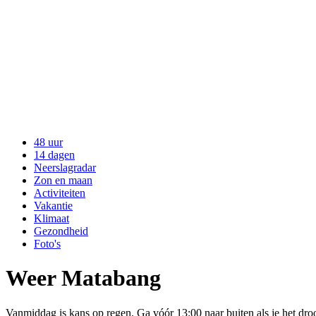
48 uur
14 dagen
Neerslagradar
Zon en maan
Activiteiten
Vakantie
Klimaat
Gezondheid
Foto's
Weer Matabang
Vanmiddag is kans op regen. Ga vóór 13:00 naar buiten als je het dro