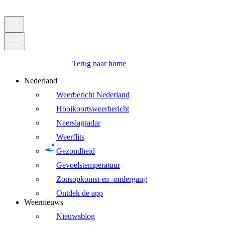
Terug naar home
Nederland
Weerbericht Nederland
Hooikoortsweerbericht
Neerslagradar
Weerflits
Gezondheid
Gevoelstemperatuur
Zonsopkomst en -ondergang
Ontdek de app
Weernieuws
Nieuwsblog