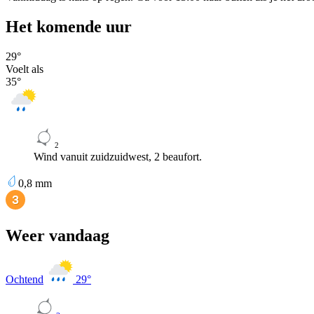
Het komende uur
29
°
Voelt als
35
°
2
Wind vanuit zuidzuidwest, 2 beaufort.
0,8
mm
Weer vandaag
Ochtend
29
°