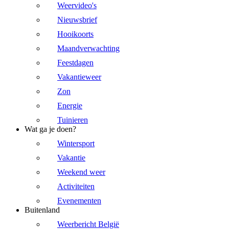
Weervideo's
Nieuwsbrief
Hooikoorts
Maandverwachting
Feestdagen
Vakantieweer
Zon
Energie
Tuinieren
Wat ga je doen?
Wintersport
Vakantie
Weekend weer
Activiteiten
Evenementen
Buitenland
Weerbericht België