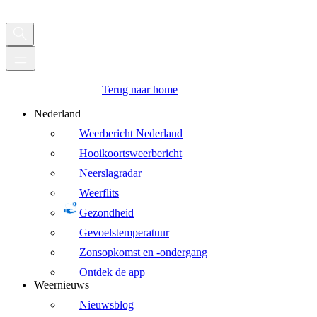
Terug naar home
Nederland
Weerbericht Nederland
Hooikoortsweerbericht
Neerslagradar
Weerflits
Gezondheid
Gevoelstemperatuur
Zonsopkomst en -ondergang
Ontdek de app
Weernieuws
Nieuwsblog