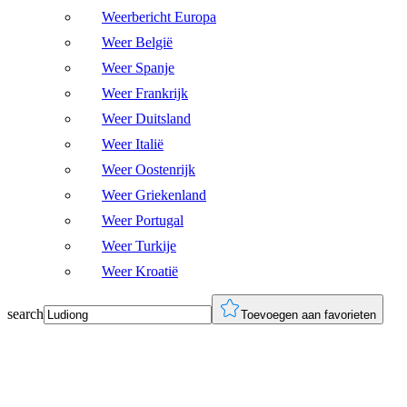
Weerbericht Europa
Weer België
Weer Spanje
Weer Frankrijk
Weer Duitsland
Weer Italië
Weer Oostenrijk
Weer Griekenland
Weer Portugal
Weer Turkije
Weer Kroatië
search
Toevoegen aan favorieten