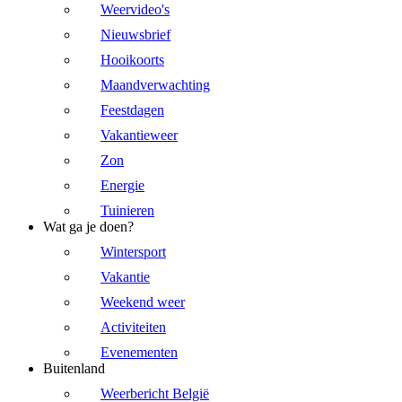
Weervideo's
Nieuwsbrief
Hooikoorts
Maandverwachting
Feestdagen
Vakantieweer
Zon
Energie
Tuinieren
Wat ga je doen?
Wintersport
Vakantie
Weekend weer
Activiteiten
Evenementen
Buitenland
Weerbericht België