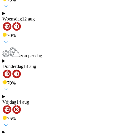
Woensdag
12 aug
70
%
zon per dag
Donderdag
13 aug
70
%
Vrijdag
14 aug
75
%