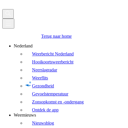
Terug naar home
Nederland
Weerbericht Nederland
Hooikoortsweerbericht
Neerslagradar
Weerflits
Gezondheid
Gevoelstemperatuur
Zonsopkomst en -ondergang
Ontdek de app
Weernieuws
Nieuwsblog