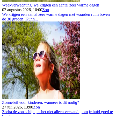
Weekverwachting: we krijgen een aantal zeer warme dagen
02 augustus 2026, 10:00
Zon
We krijgen een aantal zeer warme dagen met waarden ruim boven
de 30 graden. Kunn...
Zonnebril voor kinderen: wanneer is dit nodig?
27 juli 2026, 13:00
Zon
Zodra de zon schijnt, is het niet alleen verstandig om je huid goed te