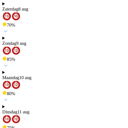
Zaterdag
8 aug
70
%
Zondag
9 aug
85
%
Maandag
10 aug
80
%
Dinsdag
11 aug
75
%