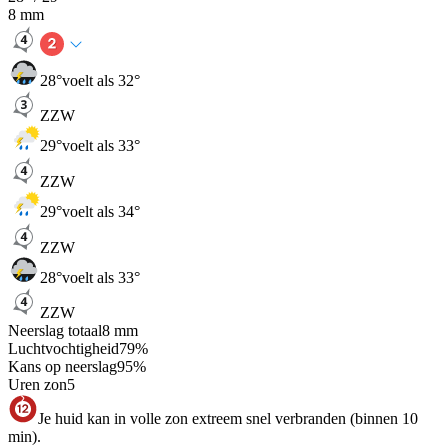
8
mm
28
°
voelt als 32°
ZZW
29
°
voelt als 33°
ZZW
29
°
voelt als 34°
ZZW
28
°
voelt als 33°
ZZW
Neerslag totaal
8
mm
Luchtvochtigheid
79
%
Kans op neerslag
95
%
Uren zon
5
Je huid kan in volle zon extreem snel verbranden (binnen 10
min).