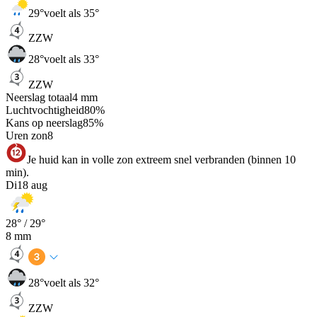
29
°
voelt als 35°
ZZW
28
°
voelt als 33°
ZZW
Neerslag totaal
4
mm
Luchtvochtigheid
80
%
Kans op neerslag
85
%
Uren zon
8
Je huid kan in volle zon extreem snel verbranden (binnen 10
min).
Di
18 aug
28
° /
29
°
8
mm
28
°
voelt als 32°
ZZW