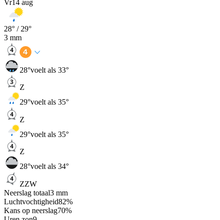
Vr
14 aug
28
° /
29
°
3
mm
28
°
voelt als 33°
Z
29
°
voelt als 35°
Z
29
°
voelt als 35°
Z
28
°
voelt als 34°
ZZW
Neerslag totaal
3
mm
Luchtvochtigheid
82
%
Kans op neerslag
70
%
Uren zon
9