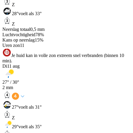
Z
28
°
voelt als 33°
Z
Neerslag totaal
0,5
mm
Luchtvochtigheid
78
%
Kans op neerslag
15
%
Uren zon
11
Je huid kan in volle zon extreem snel verbranden (binnen 10
min).
Di
11 aug
27
° /
30
°
2
mm
27
°
voelt als 31°
Z
29
°
voelt als 35°