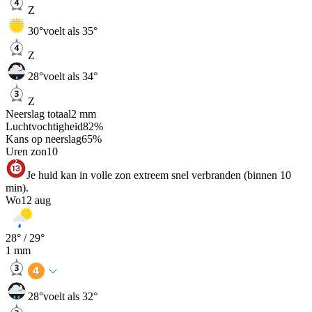
Z
30
°
voelt als 35°
Z
28
°
voelt als 34°
Z
Neerslag totaal
2
mm
Luchtvochtigheid
82
%
Kans op neerslag
65
%
Uren zon
10
Je huid kan in volle zon extreem snel verbranden (binnen 10
min).
Wo
12 aug
28
° /
29
°
1
mm
28
°
voelt als 32°