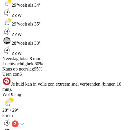
29
°
voelt als 34°
ZZW
29
°
voelt als 35°
ZZW
28
°
voelt als 33°
ZZW
Neerslag totaal
8
mm
Luchtvochtigheid
80
%
Kans op neerslag
95
%
Uren zon
6
Je huid kan in volle zon extreem snel verbranden (binnen 10
min).
Wo
19 aug
28
° /
29
°
8
mm