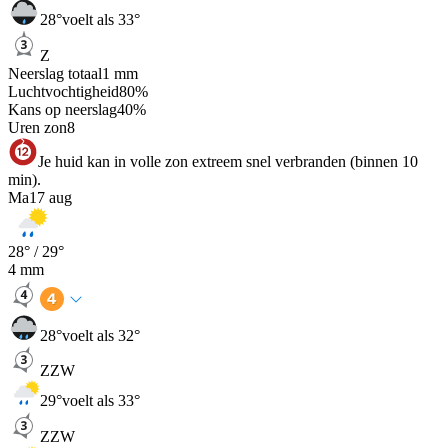
28
°
voelt als 33°
Z
Neerslag totaal
1
mm
Luchtvochtigheid
80
%
Kans op neerslag
40
%
Uren zon
8
Je huid kan in volle zon extreem snel verbranden (binnen 10
min).
Ma
17 aug
28
° /
29
°
4
mm
28
°
voelt als 32°
ZZW
29
°
voelt als 33°
ZZW