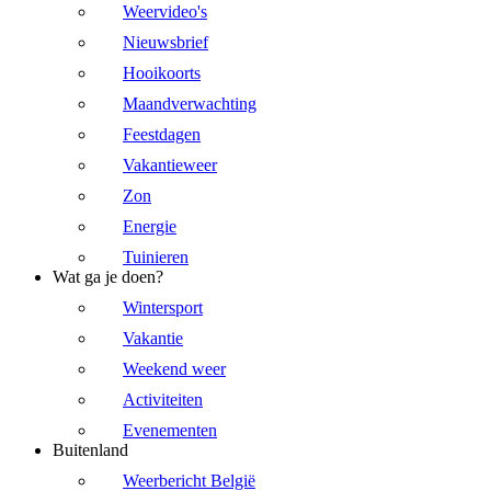
Weervideo's
Nieuwsbrief
Hooikoorts
Maandverwachting
Feestdagen
Vakantieweer
Zon
Energie
Tuinieren
Wat ga je doen?
Wintersport
Vakantie
Weekend weer
Activiteiten
Evenementen
Buitenland
Weerbericht België