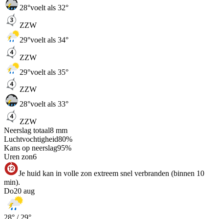
28
°
voelt als 32°
ZZW
29
°
voelt als 34°
ZZW
29
°
voelt als 35°
ZZW
28
°
voelt als 33°
ZZW
Neerslag totaal
8
mm
Luchtvochtigheid
80
%
Kans op neerslag
95
%
Uren zon
6
Je huid kan in volle zon extreem snel verbranden (binnen 10
min).
Do
20 aug
28
° /
29
°