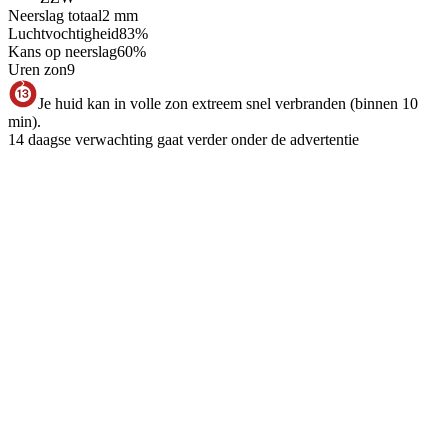
Neerslag totaal
2
mm
Luchtvochtigheid
83
%
Kans op neerslag
60
%
Uren zon
9
Je huid kan in volle zon extreem snel verbranden (binnen 10
min).
14 daagse verwachting gaat verder onder de advertentie