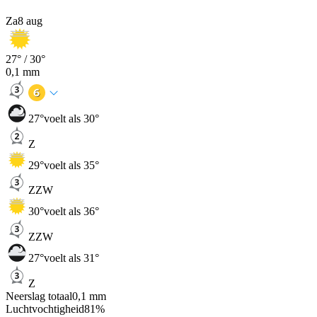
Za
8 aug
27
° /
30
°
0,1
mm
27
°
voelt als 30°
Z
29
°
voelt als 35°
ZZW
30
°
voelt als 36°
ZZW
27
°
voelt als 31°
Z
Neerslag totaal
0,1
mm
Luchtvochtigheid
81
%