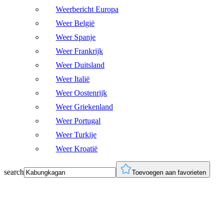
Weerbericht Europa
Weer België
Weer Spanje
Weer Frankrijk
Weer Duitsland
Weer Italië
Weer Oostenrijk
Weer Griekenland
Weer Portugal
Weer Turkije
Weer Kroatië
search
Toevoegen aan favorieten