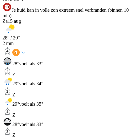
Je huid kan in volle zon extreem snel verbranden (binnen 10
min).
Za
15 aug
28
° /
29
°
2
mm
28
°
voelt als 33°
Z
29
°
voelt als 34°
Z
29
°
voelt als 35°
Z
28
°
voelt als 33°
Z