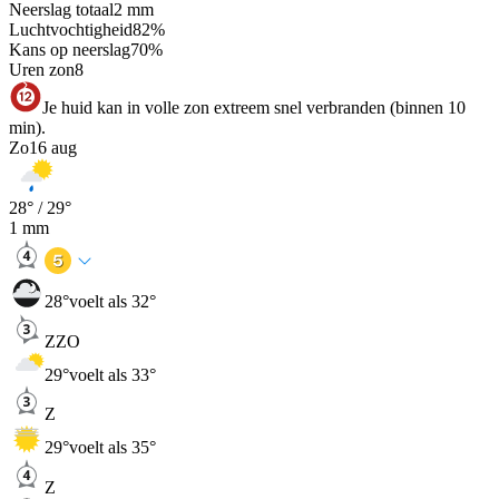
Neerslag totaal
2
mm
Luchtvochtigheid
82
%
Kans op neerslag
70
%
Uren zon
8
Je huid kan in volle zon extreem snel verbranden (binnen 10
min).
Zo
16 aug
28
° /
29
°
1
mm
28
°
voelt als 32°
ZZO
29
°
voelt als 33°
Z
29
°
voelt als 35°
Z