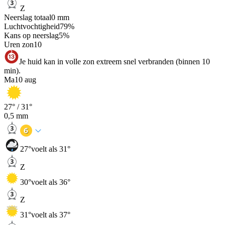
Z
Neerslag totaal
0
mm
Luchtvochtigheid
79
%
Kans op neerslag
5
%
Uren zon
10
Je huid kan in volle zon extreem snel verbranden (binnen 10
min).
Ma
10 aug
27
° /
31
°
0,5
mm
27
°
voelt als 31°
Z
30
°
voelt als 36°
Z
31
°
voelt als 37°