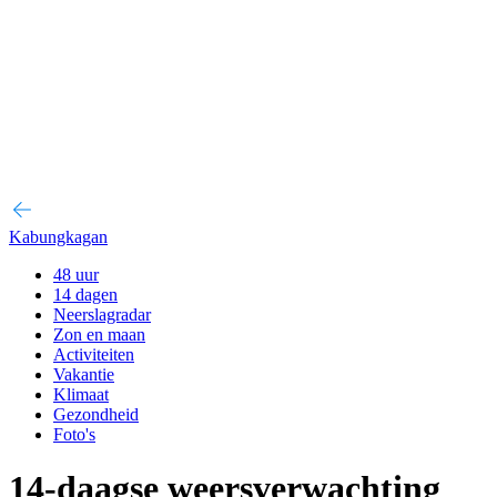
Kabungkagan
48 uur
14 dagen
Neerslagradar
Zon en maan
Activiteiten
Vakantie
Klimaat
Gezondheid
Foto's
14-daagse weersverwachting