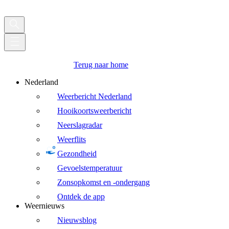
Terug naar home
Nederland
Weerbericht Nederland
Hooikoortsweerbericht
Neerslagradar
Weerflits
Gezondheid
Gevoelstemperatuur
Zonsopkomst en -ondergang
Ontdek de app
Weernieuws
Nieuwsblog