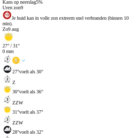
Kans op neerslag
5
%
Uren zon
9
Je huid kan in volle zon extreem snel verbranden (binnen 10
min).
Zo
9 aug
27
° /
31
°
0
mm
27
°
voelt als 30°
Z
30
°
voelt als 36°
ZZW
31
°
voelt als 37°
ZZW
28
°
voelt als 32°