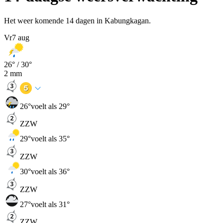
Het weer komende 14 dagen in Kabungkagan.
Vr
7 aug
26
° /
30
°
2
mm
26
°
voelt als 29°
ZZW
29
°
voelt als 35°
ZZW
30
°
voelt als 36°
ZZW
27
°
voelt als 31°
ZZW