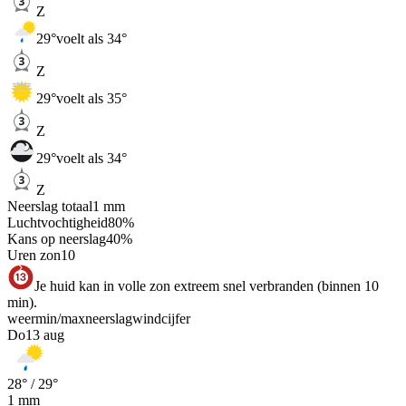
Z
29
°
voelt als 34°
Z
29
°
voelt als 35°
Z
29
°
voelt als 34°
Z
Neerslag totaal
1
mm
Luchtvochtigheid
80
%
Kans op neerslag
40
%
Uren zon
10
Je huid kan in volle zon extreem snel verbranden (binnen 10
min).
weer
min
/
max
neerslag
wind
cijfer
Do
13 aug
28
° /
29
°
1
mm