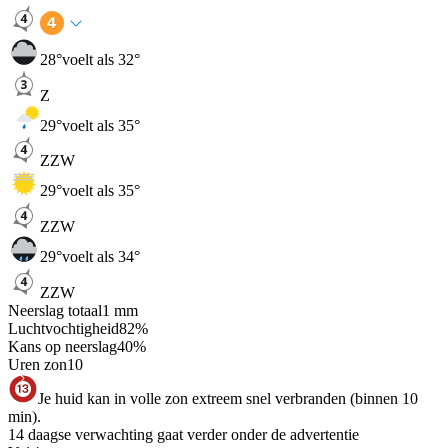
28
°
voelt als 32°
Z
29
°
voelt als 35°
ZZW
29
°
voelt als 35°
ZZW
29
°
voelt als 34°
ZZW
Neerslag totaal
1
mm
Luchtvochtigheid
82
%
Kans op neerslag
40
%
Uren zon
10
Je huid kan in volle zon extreem snel verbranden (binnen 10
min).
14 daagse verwachting gaat verder onder de advertentie