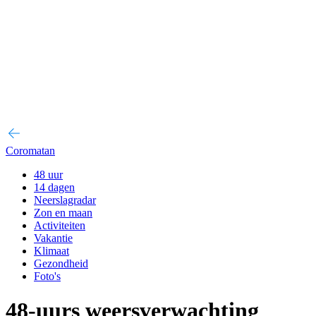
Coromatan
48 uur
14 dagen
Neerslagradar
Zon en maan
Activiteiten
Vakantie
Klimaat
Gezondheid
Foto's
48-uurs weersverwachting