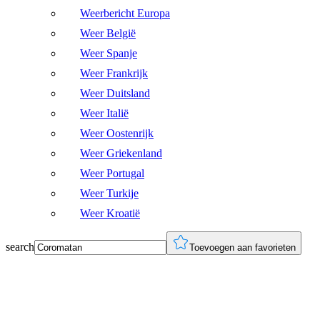
Weerbericht Europa
Weer België
Weer Spanje
Weer Frankrijk
Weer Duitsland
Weer Italië
Weer Oostenrijk
Weer Griekenland
Weer Portugal
Weer Turkije
Weer Kroatië
search
Toevoegen aan favorieten