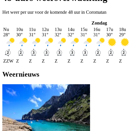
Het weer per uur voor de komende 48 uur in Coromatan
Zondag
Nu
10u
11u
12u
13u
14u
15u
16u
17u
18u
28
°
30
°
31
°
31
°
32
°
32
°
31
°
31
°
30
°
29
°
ZZW
Z
Z
Z
Z
Z
Z
Z
Z
Z
Weernieuws