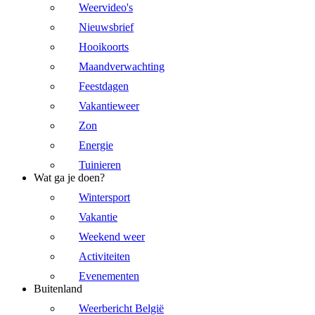
Weervideo's
Nieuwsbrief
Hooikoorts
Maandverwachting
Feestdagen
Vakantieweer
Zon
Energie
Tuinieren
Wat ga je doen?
Wintersport
Vakantie
Weekend weer
Activiteiten
Evenementen
Buitenland
Weerbericht België