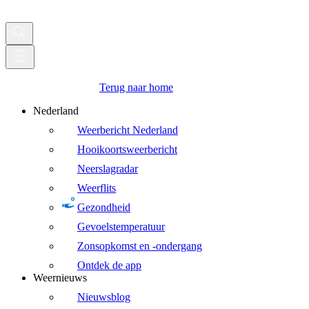
Terug naar home
Nederland
Weerbericht Nederland
Hooikoortsweerbericht
Neerslagradar
Weerflits
Gezondheid
Gevoelstemperatuur
Zonsopkomst en -ondergang
Ontdek de app
Weernieuws
Nieuwsblog