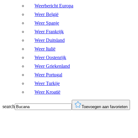
Weerbericht Europa
Weer België
Weer Spanje
Weer Frankrijk
Weer Duitsland
Weer Italië
Weer Oostenrijk
Weer Griekenland
Weer Portugal
Weer Turkije
Weer Kroatië
search
Toevoegen aan favorieten