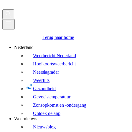
Terug naar home
Nederland
Weerbericht Nederland
Hooikoortsweerbericht
Neerslagradar
Weerflits
Gezondheid
Gevoelstemperatuur
Zonsopkomst en -ondergang
Ontdek de app
Weernieuws
Nieuwsblog