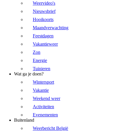
Weervideo's
Nieuwsbrief
Hooikoorts
Maandverwachting
Feestdagen
Vakantieweer
Zon
Energie
Tuinieren
Wat ga je doen?
Wintersport
Vakantie
Weekend weer
Activiteiten
Evenementen
Buitenland
Weerbericht België