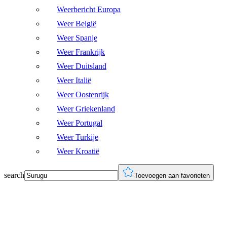
Weerbericht Europa
Weer België
Weer Spanje
Weer Frankrijk
Weer Duitsland
Weer Italië
Weer Oostenrijk
Weer Griekenland
Weer Portugal
Weer Turkije
Weer Kroatië
search
Toevoegen aan favorieten