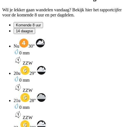
Wil je lekker gaan wandelen vandaag? Bekijk hier het rapportcijfer
voor de komende 8 uur en per dagdelen.
Komende 8 uur
14 daagse
Nu
30
°
0
mm
ZZW
20u
29
°
0
mm
ZZW
21u
28
°
0
mm
ZZW