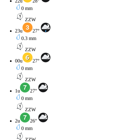
22u
28
°
0
mm
ZZW
23u
27
°
0.3
mm
ZZW
00u
27
°
0
mm
ZZW
1u
27
°
0
mm
ZZW
2u
26
°
0
mm
ZZW