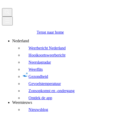
Terug naar home
Nederland
Weerbericht Nederland
Hooikoortsweerbericht
Neerslagradar
Weerflits
Gezondheid
Gevoelstemperatuur
Zonsopkomst en -ondergang
Ontdek de app
Weernieuws
Nieuwsblog