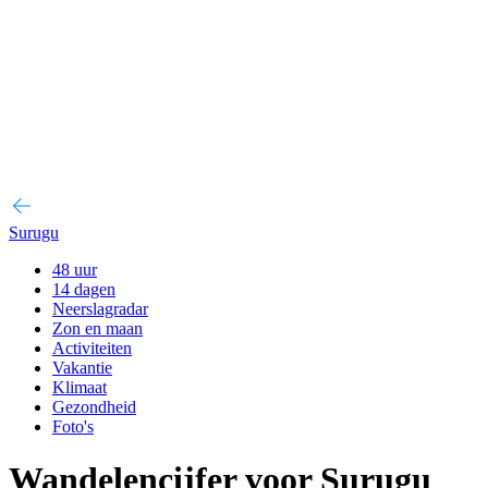
Surugu
48 uur
14 dagen
Neerslagradar
Zon en maan
Activiteiten
Vakantie
Klimaat
Gezondheid
Foto's
Wandelencijfer voor Surugu