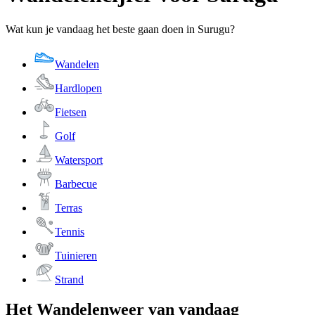
Wat kun je vandaag het beste gaan doen in Surugu?
Wandelen
Hardlopen
Fietsen
Golf
Watersport
Barbecue
Terras
Tennis
Tuinieren
Strand
Het Wandelenweer van vandaag