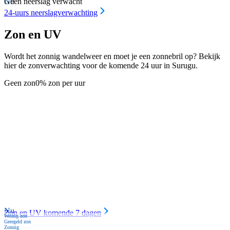
Nu
Geen neerslag verwacht
24-uurs neerslagverwachting
Zon en UV
Wordt het zonnig wandelweer en moet je een zonnebril op? Bekijk
hier de zonverwachting voor de komende 24 uur in Surugu.
Geen zon
0% zon per uur
Nu
Zon en UV komende 7 dagen
Weinig zon
Geregeld zon
Zonnig