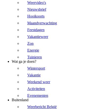
Weervideo's
Nieuwsbrief
Hooikoorts
Maandverwachting
Feestdagen
Vakantieweer
Zon
Energie
Tuinieren
Wat ga je doen?
Wintersport
Vakantie
Weekend weer
Activiteiten
Evenementen
Buitenland
Weerbericht België