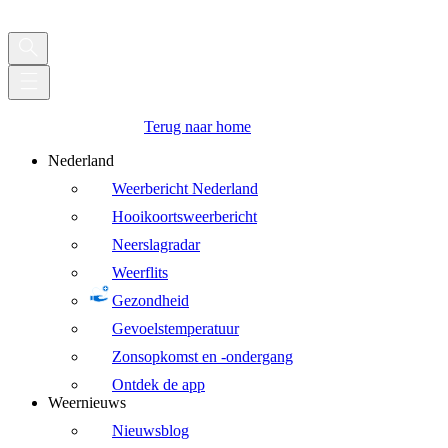
Terug naar home
Nederland
Weerbericht Nederland
Hooikoortsweerbericht
Neerslagradar
Weerflits
Gezondheid
Gevoelstemperatuur
Zonsopkomst en -ondergang
Ontdek de app
Weernieuws
Nieuwsblog