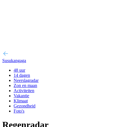
Susukangaga
48 uur
14 dagen
Neerslagradar
Zon en maan
Activiteiten
Vakantie
Klimaat
Gezondheid
Foto's
Regenradar