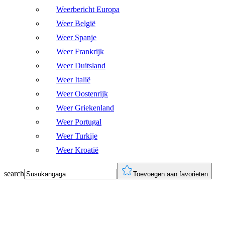
Weerbericht Europa
Weer België
Weer Spanje
Weer Frankrijk
Weer Duitsland
Weer Italië
Weer Oostenrijk
Weer Griekenland
Weer Portugal
Weer Turkije
Weer Kroatië
search
Toevoegen aan favorieten