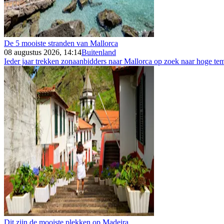
De 5 mooiste stranden van Mallorca
08 augustus 2026, 14:14
Buitenland
Ieder jaar trekken zonaanbidders naar Mallorca op zoek naar hoge tem
Dit zijn de mooiste plekken op Madeira