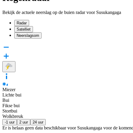
Bekijk de actuele neerslag op de buien radar voor Susukangaga
Radar
Satelliet
Neerslagsom
Miezer
Lichte bui
Bui
Fikse bui
Stortbui
Wolkbreuk
-1 uur
2 uur
24 uur
Er is helaas geen data beschikbaar voor Susukangaga voor de komen