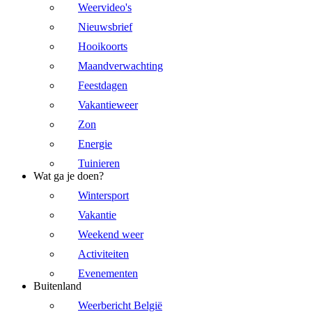
Weervideo's
Nieuwsbrief
Hooikoorts
Maandverwachting
Feestdagen
Vakantieweer
Zon
Energie
Tuinieren
Wat ga je doen?
Wintersport
Vakantie
Weekend weer
Activiteiten
Evenementen
Buitenland
Weerbericht België