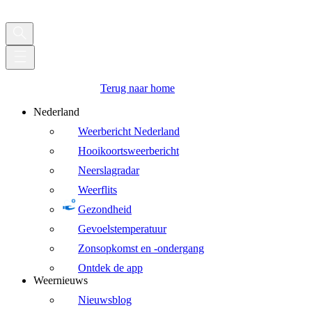
Terug naar home
Nederland
Weerbericht Nederland
Hooikoortsweerbericht
Neerslagradar
Weerflits
Gezondheid
Gevoelstemperatuur
Zonsopkomst en -ondergang
Ontdek de app
Weernieuws
Nieuwsblog