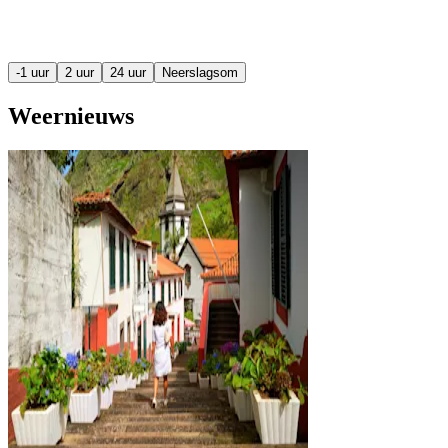
-1 uur
2 uur
24 uur
Neerslagsom
Weernieuws