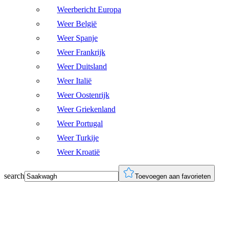
Weerbericht Europa
Weer België
Weer Spanje
Weer Frankrijk
Weer Duitsland
Weer Italië
Weer Oostenrijk
Weer Griekenland
Weer Portugal
Weer Turkije
Weer Kroatië
search
Toevoegen aan favorieten