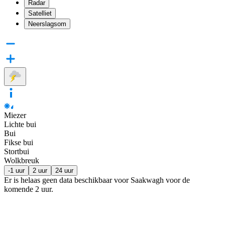
Radar
Satelliet
Neerslagsom
Miezer
Lichte bui
Bui
Fikse bui
Stortbui
Wolkbreuk
-1 uur
2 uur
24 uur
Er is helaas geen data beschikbaar voor Saakwagh voor de
komende
2 uur
.