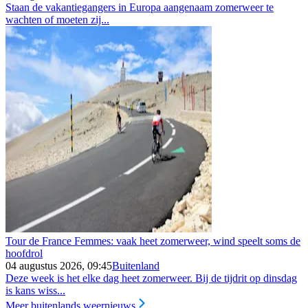
Staan de vakantiegangers in Europa aangenaam zomerweer te
wachten of moeten zij...
Tour de France Femmes: vaak heet zomerweer, wind speelt soms de
hoofdrol
04 augustus 2026, 09:45
Buitenland
Deze week is het elke dag heet zomerweer. Bij de tijdrit op dinsdag
is kans wiss...
Meer buitenlands weernieuws