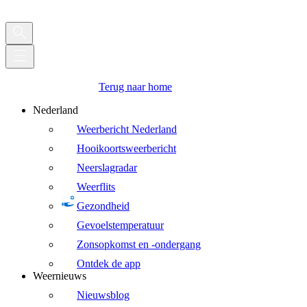
Terug naar home
Nederland
Weerbericht Nederland
Hooikoortsweerbericht
Neerslagradar
Weerflits
Gezondheid
Gevoelstemperatuur
Zonsopkomst en -ondergang
Ontdek de app
Weernieuws
Nieuwsblog