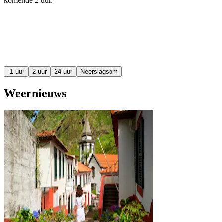
komende
2 uur
.
-1 uur
2 uur
24 uur
Neerslagsom
Weernieuws