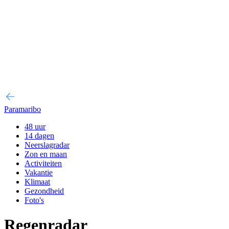
Paramaribo
48 uur
14 dagen
Neerslagradar
Zon en maan
Activiteiten
Vakantie
Klimaat
Gezondheid
Foto's
Regenradar