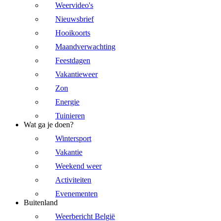
Weervideo's
Nieuwsbrief
Hooikoorts
Maandverwachting
Feestdagen
Vakantieweer
Zon
Energie
Tuinieren
Wat ga je doen?
Wintersport
Vakantie
Weekend weer
Activiteiten
Evenementen
Buitenland
Weerbericht België