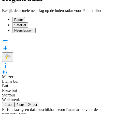
Bekijk de actuele neerslag op de buien radar voor Paramaribo
Radar
Satelliet
Neerslagsom
Miezer
Lichte bui
Bui
Fikse bui
Stortbui
Wolkbreuk
-1 uur
2 uur
24 uur
Er is helaas geen data beschikbaar voor Paramaribo voor de