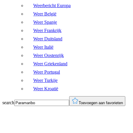
Weerbericht Europa
Weer België
Weer Spanje
Weer Frankrijk
Weer Duitsland
Weer Italië
Weer Oostenrijk
Weer Griekenland
Weer Portugal
Weer Turkije
Weer Kroatië
search
Toevoegen aan favorieten