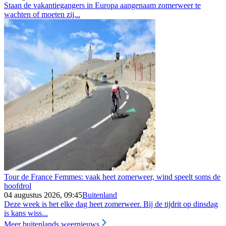
Staan de vakantiegangers in Europa aangenaam zomerweer te
wachten of moeten zij...
Tour de France Femmes: vaak heet zomerweer, wind speelt soms de
hoofdrol
04 augustus 2026, 09:45
Buitenland
Deze week is het elke dag heet zomerweer. Bij de tijdrit op dinsdag
is kans wiss...
Meer buitenlands weernieuws