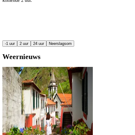
komende
2 uur
.
-1 uur
2 uur
24 uur
Neerslagsom
Weernieuws