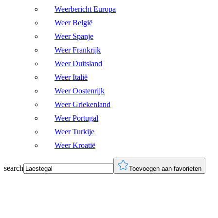
Weerbericht Europa
Weer België
Weer Spanje
Weer Frankrijk
Weer Duitsland
Weer Italië
Weer Oostenrijk
Weer Griekenland
Weer Portugal
Weer Turkije
Weer Kroatië
search
Toevoegen aan favorieten