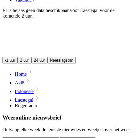
Er is helaas geen data beschikbaar voor Laestegal voor de
komende
2 uur
.
-1 uur
2 uur
24 uur
Neerslagsom
Home
Azië
Indonesië
Laestegal
Regenradar
Weeronline nieuwsbrief
Ontvang elke week de leukste nieuwtjes en weetjes over het weer