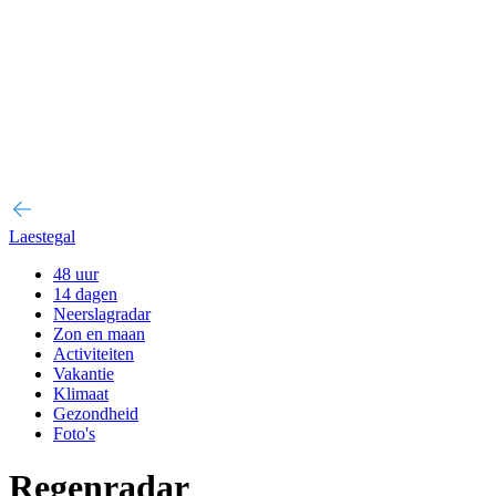
Laestegal
48 uur
14 dagen
Neerslagradar
Zon en maan
Activiteiten
Vakantie
Klimaat
Gezondheid
Foto's
Regenradar