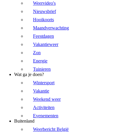
Weervideo's
Nieuwsbrief
Hooikoorts
Maandverwachting
Feestdagen
Vakantieweer
Zon
Energie
Tuinieren
Wat ga je doen?
Wintersport
Vakantie
Weekend weer
Activiteiten
Evenementen
Buitenland
Weerbericht België