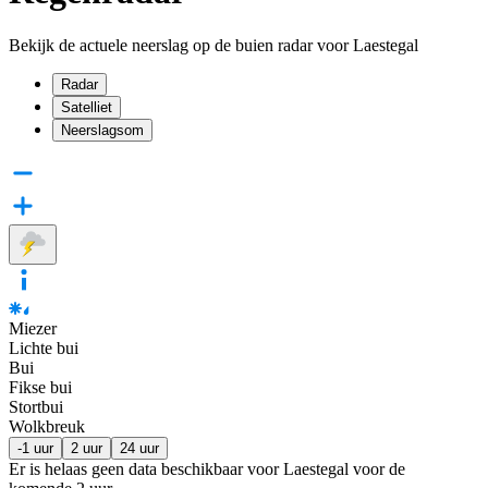
Bekijk de actuele neerslag op de buien radar voor Laestegal
Radar
Satelliet
Neerslagsom
Miezer
Lichte bui
Bui
Fikse bui
Stortbui
Wolkbreuk
-1 uur
2 uur
24 uur
Er is helaas geen data beschikbaar voor Laestegal voor de