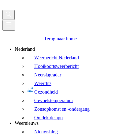
Terug naar home
Nederland
Weerbericht Nederland
Hooikoortsweerbericht
Neerslagradar
Weerflits
Gezondheid
Gevoelstemperatuur
Zonsopkomst en -ondergang
Ontdek de app
Weernieuws
Nieuwsblog