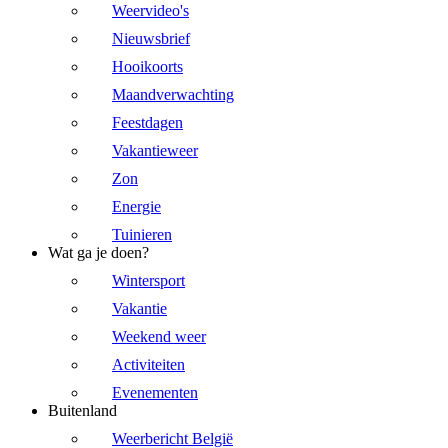
Weervideo's
Nieuwsbrief
Hooikoorts
Maandverwachting
Feestdagen
Vakantieweer
Zon
Energie
Tuinieren
Wat ga je doen?
Wintersport
Vakantie
Weekend weer
Activiteiten
Evenementen
Buitenland
Weerbericht België