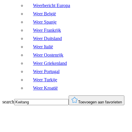
Weerbericht Europa
Weer België
Weer Spanje
Weer Frankrijk
Weer Duitsland
Weer Italië
Weer Oostenrijk
Weer Griekenland
Weer Portugal
Weer Turkije
Weer Kroatië
search
Toevoegen aan favorieten