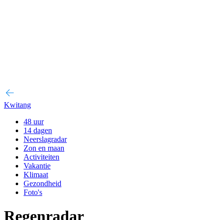
Kwitang
48 uur
14 dagen
Neerslagradar
Zon en maan
Activiteiten
Vakantie
Klimaat
Gezondheid
Foto's
Regenradar