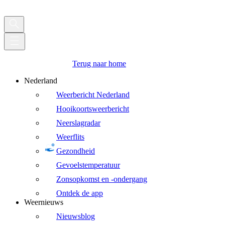
Terug naar home
Nederland
Weerbericht Nederland
Hooikoortsweerbericht
Neerslagradar
Weerflits
Gezondheid
Gevoelstemperatuur
Zonsopkomst en -ondergang
Ontdek de app
Weernieuws
Nieuwsblog