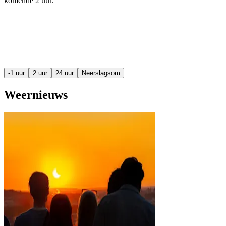
komende
2 uur
.
-1 uur
2 uur
24 uur
Neerslagsom
Weernieuws