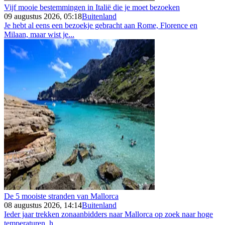
Vijf mooie bestemmingen in Italië die je moet bezoeken
09 augustus 2026, 05:18
Buitenland
Je hebt al eens een bezoekje gebracht aan Rome, Florence en
Milaan, maar wist je...
De 5 mooiste stranden van Mallorca
08 augustus 2026, 14:14
Buitenland
Ieder jaar trekken zonaanbidders naar Mallorca op zoek naar hoge
temperaturen, h...