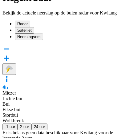
Bekijk de actuele neerslag op de buien radar voor Kwitang
Radar
Satelliet
Neerslagsom
Miezer
Lichte bui
Bui
Fikse bui
Stortbui
Wolkbreuk
-1 uur
2 uur
24 uur
Er is helaas geen data beschikbaar voor Kwitang voor de