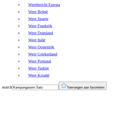
Weerbericht Europa
Weer België
Weer Spanje
Weer Frankrijk
Weer Duitsland
Weer Italië
Weer Oostenrijk
Weer Griekenland
Weer Portugal
Weer Turkije
Weer Kroatië
search
Toevoegen aan favorieten