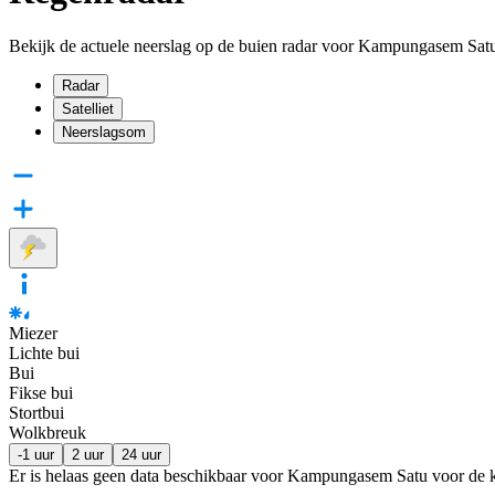
Bekijk de actuele neerslag op de buien radar voor Kampungasem Sat
Radar
Satelliet
Neerslagsom
Miezer
Lichte bui
Bui
Fikse bui
Stortbui
Wolkbreuk
-1 uur
2 uur
24 uur
Er is helaas geen data beschikbaar voor Kampungasem Satu voor de