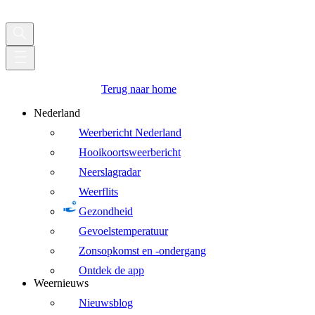
Terug naar home
Nederland
Weerbericht Nederland
Hooikoortsweerbericht
Neerslagradar
Weerflits
Gezondheid
Gevoelstemperatuur
Zonsopkomst en -ondergang
Ontdek de app
Weernieuws
Nieuwsblog