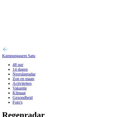
Kampungasem Satu
48 uur
14 dagen
Neerslagradar
Zon en maan
Activiteiten
Vakantie
Klimaat
Gezondheid
Foto's
Regenradar