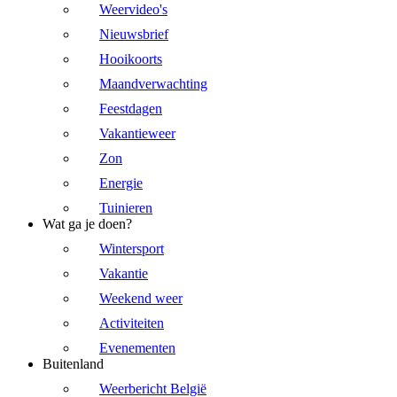
Weervideo's
Nieuwsbrief
Hooikoorts
Maandverwachting
Feestdagen
Vakantieweer
Zon
Energie
Tuinieren
Wat ga je doen?
Wintersport
Vakantie
Weekend weer
Activiteiten
Evenementen
Buitenland
Weerbericht België