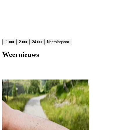
-1 uur
2 uur
24 uur
Neerslagsom
Weernieuws