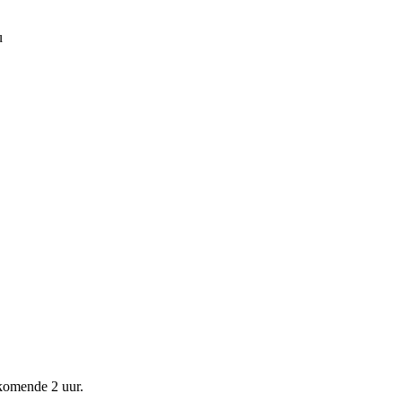
u
 komende
2 uur
.