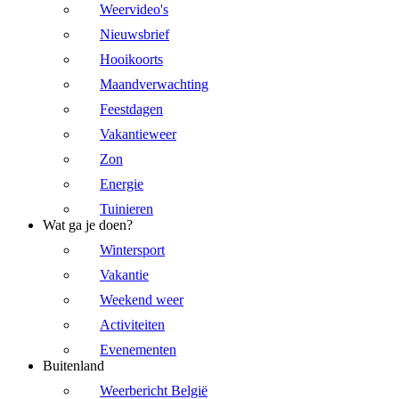
Weervideo's
Nieuwsbrief
Hooikoorts
Maandverwachting
Feestdagen
Vakantieweer
Zon
Energie
Tuinieren
Wat ga je doen?
Wintersport
Vakantie
Weekend weer
Activiteiten
Evenementen
Buitenland
Weerbericht België