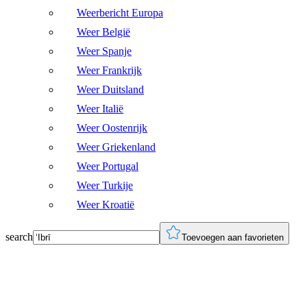
Weerbericht Europa
Weer België
Weer Spanje
Weer Frankrijk
Weer Duitsland
Weer Italië
Weer Oostenrijk
Weer Griekenland
Weer Portugal
Weer Turkije
Weer Kroatië
search
Toevoegen aan favorieten