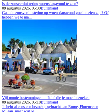
Is de zonsverduistering woensdagavond te zien?
09 augustus 2026, 05:30
Buitenland
Gaat de zonsverduistering op woensdagavond goed te zien zijn? Of
hebben we te ma...
Vijf mooie bestemmingen in Italië die je moet bezoeken
09 augustus 2026, 05:18
Buitenland
Je hebt al eens een bezoekje gebracht aan Rome, Florence en
Milaan, maar wist je...