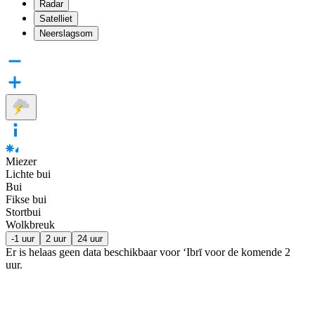
Radar
Satelliet
Neerslagsom
Miezer
Lichte bui
Bui
Fikse bui
Stortbui
Wolkbreuk
-1 uur
2 uur
24 uur
Er is helaas geen data beschikbaar voor ‘Ibrī voor de komende
2
uur
.