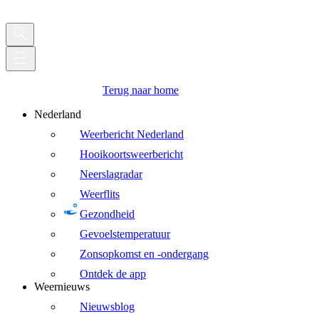
Terug naar home
Nederland
Weerbericht Nederland
Hooikoortsweerbericht
Neerslagradar
Weerflits
Gezondheid
Gevoelstemperatuur
Zonsopkomst en -ondergang
Ontdek de app
Weernieuws
Nieuwsblog