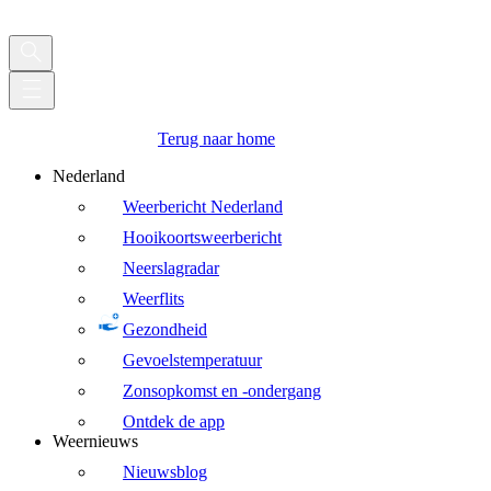
Terug naar home
Nederland
Weerbericht Nederland
Hooikoortsweerbericht
Neerslagradar
Weerflits
Gezondheid
Gevoelstemperatuur
Zonsopkomst en -ondergang
Ontdek de app
Weernieuws
Nieuwsblog