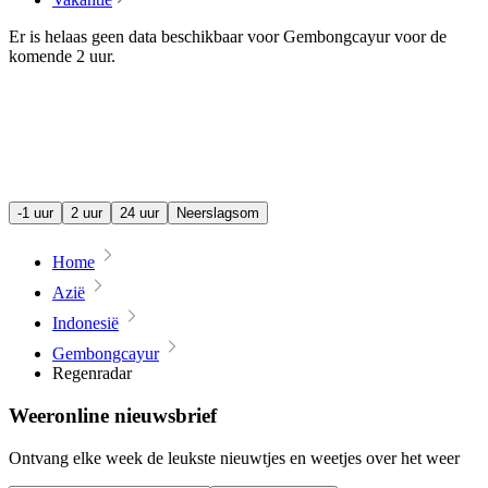
Er is helaas geen data beschikbaar voor Gembongcayur voor de
komende
2 uur
.
-1 uur
2 uur
24 uur
Neerslagsom
Home
Azië
Indonesië
Gembongcayur
Regenradar
Weeronline nieuwsbrief
Ontvang elke week de leukste nieuwtjes en weetjes over het weer