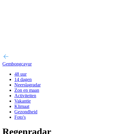
Gembongcayur
48 uur
14 dagen
Neerslagradar
Zon en maan
Activiteiten
Vakantie
Klimaat
Gezondheid
Foto's
Regenradar