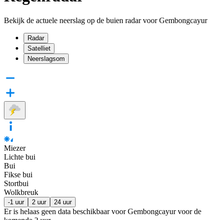
Bekijk de actuele neerslag op de buien radar voor Gembongcayur
Radar
Satelliet
Neerslagsom
Miezer
Lichte bui
Bui
Fikse bui
Stortbui
Wolkbreuk
-1 uur
2 uur
24 uur
Er is helaas geen data beschikbaar voor Gembongcayur voor de