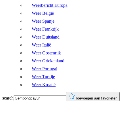
Weerbericht Europa
Weer België
Weer Spanje
Weer Frankrijk
Weer Duitsland
Weer Italië
Weer Oostenrijk
Weer Griekenland
Weer Portugal
Weer Turkije
Weer Kroatië
search
Toevoegen aan favorieten