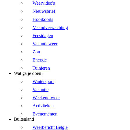
Weervideo's
Nieuwsbrief
Hooikoorts
Maandverwachting
Feestdagen
Vakantieweer
Zon
Energie
Tuinieren
Wat ga je doen?
Wintersport
Vakantie
Weekend weer
Activiteiten
Evenementen
Buitenland
Weerbericht België