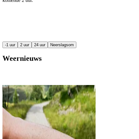
komende
2 uur
.
-1 uur
2 uur
24 uur
Neerslagsom
Weernieuws