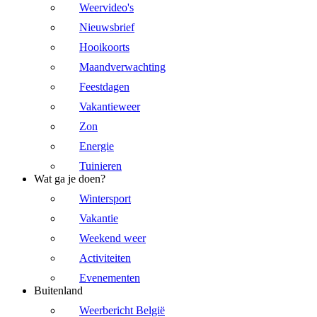
Weervideo's
Nieuwsbrief
Hooikoorts
Maandverwachting
Feestdagen
Vakantieweer
Zon
Energie
Tuinieren
Wat ga je doen?
Wintersport
Vakantie
Weekend weer
Activiteiten
Evenementen
Buitenland
Weerbericht België