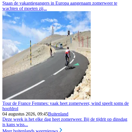
Staan de vakantiegangers in Europa aangenaam zomerweer te
wachten of moeten zij...
Tour de France Femmes: vaak heet zomerweer, wind speelt soms de
hoofdrol
04 augustus 2026, 09:45
Buitenland
Deze week is het elke dag heet zomerweer. Bij de tijdrit op dinsdag
is kans wiss...
Meer buitenlands weernieuws