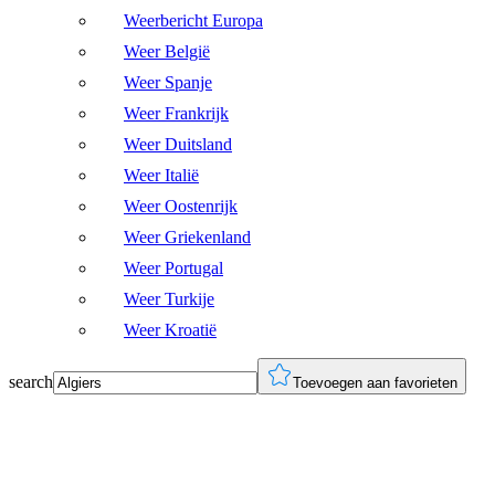
Weerbericht Europa
Weer België
Weer Spanje
Weer Frankrijk
Weer Duitsland
Weer Italië
Weer Oostenrijk
Weer Griekenland
Weer Portugal
Weer Turkije
Weer Kroatië
search
Toevoegen aan favorieten