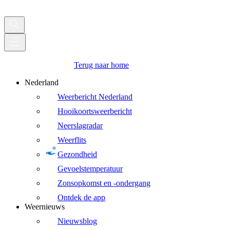
Terug naar home
Nederland
Weerbericht Nederland
Hooikoortsweerbericht
Neerslagradar
Weerflits
Gezondheid
Gevoelstemperatuur
Zonsopkomst en -ondergang
Ontdek de app
Weernieuws
Nieuwsblog