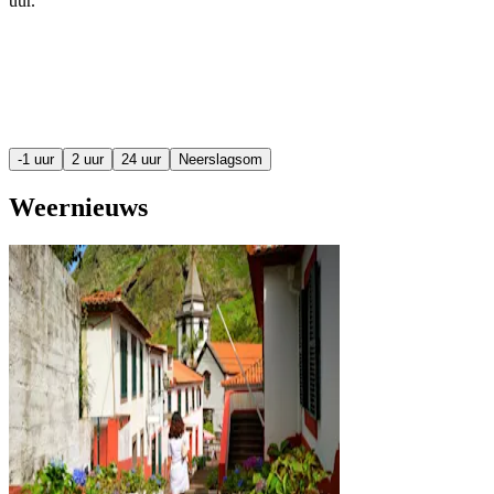
uur
.
-1 uur
2 uur
24 uur
Neerslagsom
Weernieuws