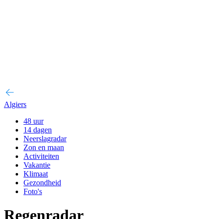
Algiers
48 uur
14 dagen
Neerslagradar
Zon en maan
Activiteiten
Vakantie
Klimaat
Gezondheid
Foto's
Regenradar