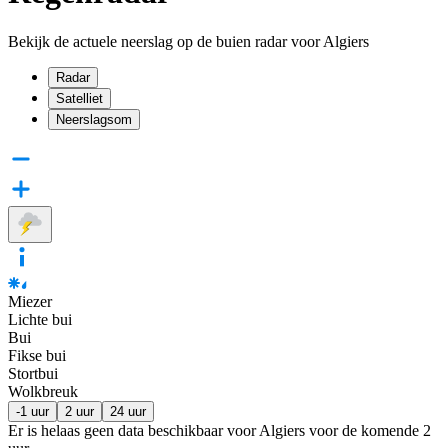
Bekijk de actuele neerslag op de buien radar voor Algiers
Radar
Satelliet
Neerslagsom
Miezer
Lichte bui
Bui
Fikse bui
Stortbui
Wolkbreuk
-1 uur
2 uur
24 uur
Er is helaas geen data beschikbaar voor Algiers voor de komende
2