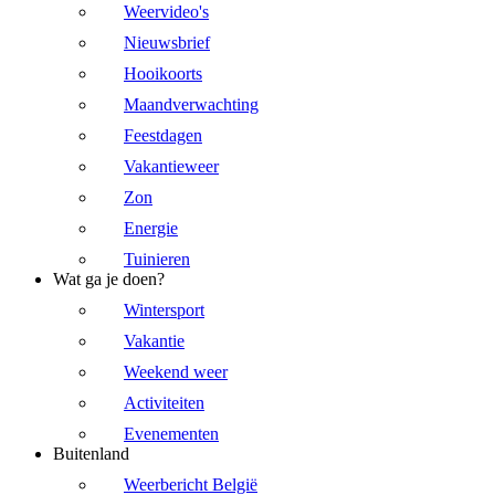
Weervideo's
Nieuwsbrief
Hooikoorts
Maandverwachting
Feestdagen
Vakantieweer
Zon
Energie
Tuinieren
Wat ga je doen?
Wintersport
Vakantie
Weekend weer
Activiteiten
Evenementen
Buitenland
Weerbericht België