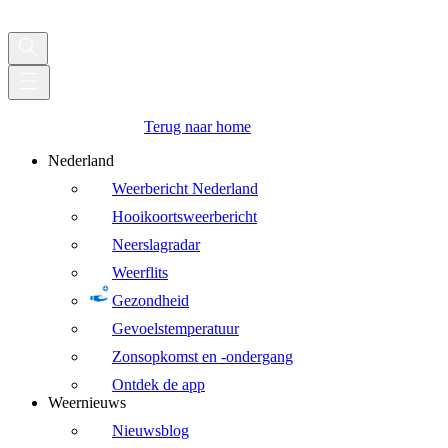
Terug naar home
Nederland
Weerbericht Nederland
Hooikoortsweerbericht
Neerslagradar
Weerflits
Gezondheid
Gevoelstemperatuur
Zonsopkomst en -ondergang
Ontdek de app
Weernieuws
Nieuwsblog