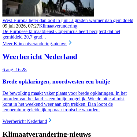
West-Europa heter dan ooit in juni: 3 graden warmer dan gemiddeld
09 juli 2026, 07:27
Klimaatverandering
De Europese klimaatdienst Copernicus heeft becijferd dat het
gemiddeld 20,7 grad...
Meer Klimaatverandering-nieuws
Weerbericht Nederland
6 aug, 16:28
Brede opklaringen, noordwesten een buitje
De bewolking maakt vaker plaats voor brede opklaringen. In het
noorden van het land is een buitje mogelijk.
Wie de hitte al mist
komt in het weekend weer aan zijn trekken. Dan loopt de
temperatuur geleidelijk op naar tropische waarden.
Weerbericht Nederland
Klimaatverandering-nieuws