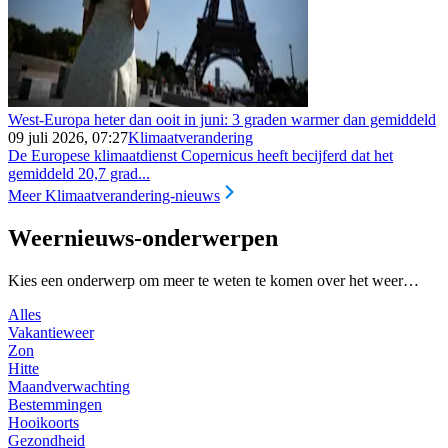
West-Europa heter dan ooit in juni: 3 graden warmer dan gemiddeld
09 juli 2026, 07:27
Klimaatverandering
De Europese klimaatdienst Copernicus heeft becijferd dat het
gemiddeld 20,7 grad...
Meer Klimaatverandering-nieuws
Weernieuws-onderwerpen
Kies een onderwerp om meer te weten te komen over het weer…
Alles
Vakantieweer
Zon
Hitte
Maandverwachting
Bestemmingen
Hooikoorts
Gezondheid