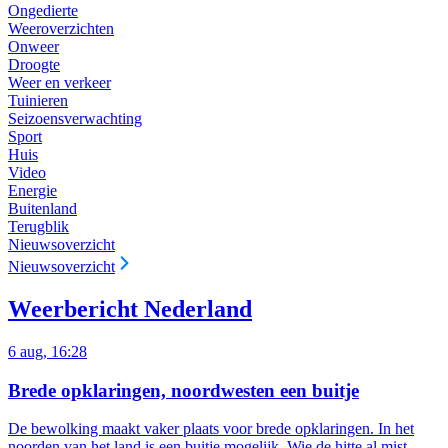
Ongedierte
Weeroverzichten
Onweer
Droogte
Weer en verkeer
Tuinieren
Seizoensverwachting
Sport
Huis
Video
Energie
Buitenland
Terugblik
Nieuwsoverzicht
Nieuwsoverzicht
Weerbericht Nederland
6 aug, 16:28
Brede opklaringen, noordwesten een buitje
De bewolking maakt vaker plaats voor brede opklaringen. In het
noorden van het land is een buitje mogelijk.
Wie de hitte al mist