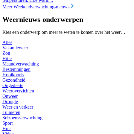
temperaturen. Hoe warm...
Meer Weekendverwachting-nieuws
Weernieuws-onderwerpen
Kies een onderwerp om meer te weten te komen over het weer…
Alles
Vakantieweer
Zon
Hitte
Maandverwachting
Bestemmingen
Hooikoorts
Gezondheid
Ongedierte
Weeroverzichten
Onweer
Droogte
Weer en verkeer
Tuinieren
Seizoensverwachting
Sport
Huis
Video