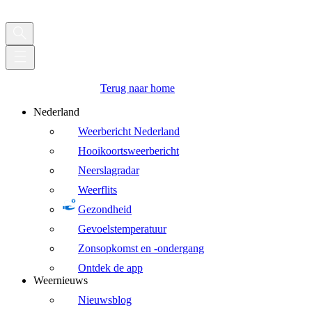
Terug naar home
Nederland
Weerbericht Nederland
Hooikoortsweerbericht
Neerslagradar
Weerflits
Gezondheid
Gevoelstemperatuur
Zonsopkomst en -ondergang
Ontdek de app
Weernieuws
Nieuwsblog