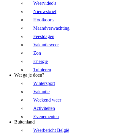
Weervideo's
Nieuwsbrief
Hooikoorts
Maandverwachting
Feestdagen
Vakantieweer
Zon
Energie
Tuinieren
Wat ga je doen?
Wintersport
Vakantie
Weekend weer
Activiteiten
Evenementen
Buitenland
Weerbericht België